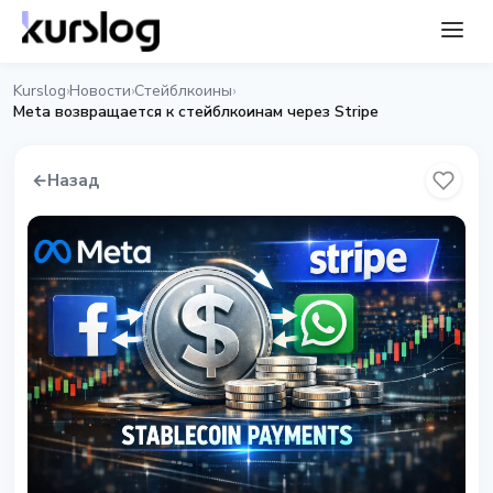
Kurslog
Новости
Стейблкоины
›
›
›
Meta возвращается к стейблкоинам через Stripe
←
Назад