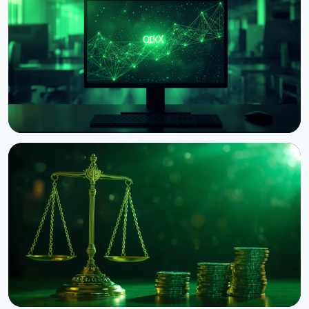
НОВОСТЬ
Circle запустил нативный USDC на блокчейне OKX
X Layer
8 августа 2026 г.
3 мин чтения