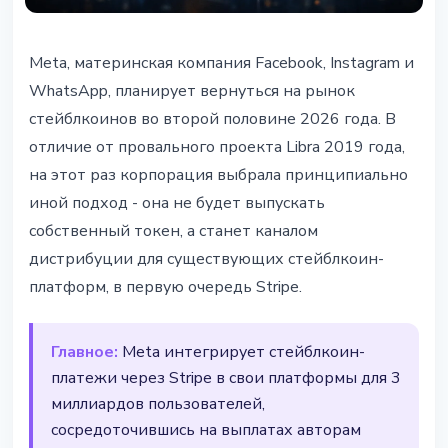
СТЕЙБЛКОИНЫ
Meta, материнская компания Facebook, Instagram и
Meta возвращается к
WhatsApp, планирует вернуться на рынок
стейблкоинам: Stripe подключит
стейблкоинов во второй половине 2026 года. В
платежи в Facebook и WhatsApp
отличие от провального проекта Libra 2019 года,
на этот раз корпорация выбрала принципиально
25 февраля 2026 г.
2 мин чтения
иной подход - она не будет выпускать
Наталия Дорофеева
собственный токен, а станет каналом
дистрибуции для существующих стейблкоин-
платформ, в первую очередь Stripe.
Главное:
Meta интегрирует стейблкоин-
платежи через Stripe в свои платформы для 3
миллиардов пользователей,
сосредоточившись на выплатах авторам