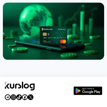
НОВОСТЬ
Binance подала в суд на RedotPay из-за
переманивания 470 000 пользователей
6 августа 2026 г.
4 мин чтения
НОВОСТЬ
Western Union запустил Stablecard для
переводов в долларовом стейблкоине
6 августа 2026 г.
5 мин чтения