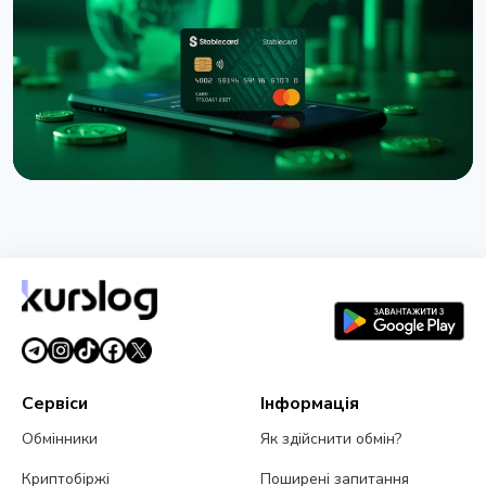
6 серпня 2026 р.
4 хв читання
НОВИНА
Western Union запустив Stablecard для переказів
у доларовому стейблкоїні
6 серпня 2026 р.
5 хв читання
Сервіси
Інформація
Обмінники
Як здійснити обмін?
Криптобіржі
Поширені запитання