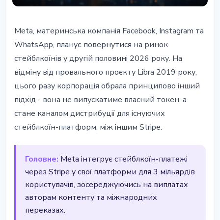
СТЕЙБЛКОЇНИ
Meta, материнська компанія Facebook, Instagram та
Meta повертається до
WhatsApp, планує повернутися на ринок
стейблкоїнів: Stripe підключить
стейблкоїнів у другій половині 2026 року. На
платежі у Facebook та WhatsApp
відміну від провального проєкту Libra 2019 року,
цього разу корпорація обрала принципово інший
25 лютого 2026 р.
2 хв читання
підхід - вона не випускатиме власний токен, а
Наталія Дорофєєва
стане каналом дистрибуції для існуючих
стейблкоїн-платформ, між іншим Stripe.
Головне:
Meta інтегрує стейблкоїн-платежі
через Stripe у свої платформи для 3 мільярдів
користувачів, зосереджуючись на виплатах
авторам контенту та міжнародних
переказах.