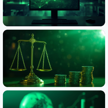
НОВИНА
Circle запустив нативний USDC на блокчейні OKX
X Layer
8 серпня 2026 р.
3 хв читання
НОВИНА
Binance подала до суду на RedotPay через
переманювання 470 000 користувачів