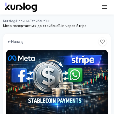
Kurslog
Новини
Стейблкоїни
›
›
›
Meta повертається до стейблкоїнів через Stripe
←
Назад