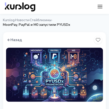
Kurslog
Новости
Стейблкоины
›
›
›
MoonPay, PayPal и M0 запустили PYUSDx
←
Назад