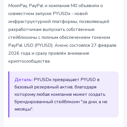
СТЕЙБЛКОИНЫ
MoonPay, PayPal и компания M0 объявили о
MoonPay, PayPal и M0 запустили
совместном запуске PYUSDx - новой
фреймворк PYUSDx
инфраструктурной платформы, позволяющей
разработчикам выпускать собственные
28 февраля 2026 г.
2 мин чтения
стейблкоины с полным обеспечением токеном
Наталия Дорофеева
PayPal USD (PYUSD). Анонс состоялся 27 февраля
2026 года и сразу привлёк внимание
криптосообщества.
Деталь:
PYUSDx превращает PYUSD в
базовый резервный актив, благодаря
которому любая компания может создать
брендированный стейблкоин "за дни, а не
месяцы".