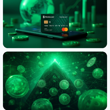
Binance подала в суд на RedotPay из-за
переманивания 470 000 пользователей
6 августа 2026 г.
4 мин чтения
НОВОСТЬ
Western Union запустил Stablecard для
переводов в долларовом стейблкоине
6 августа 2026 г.
5 мин чтения