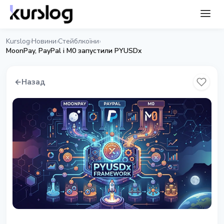
Kurslog
Новини
Стейблкоїни
›
›
›
MoonPay, PayPal і M0 запустили PYUSDx
←
Назад