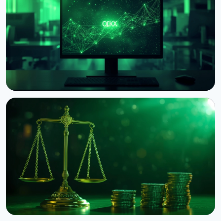
НОВИНА
Circle запустив нативний USDC на блокчейні OKX
X Layer
8 серпня 2026 р.
3 хв читання