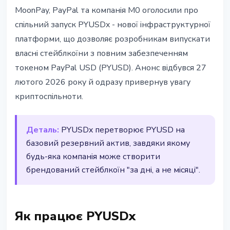
СТЕЙБЛКОЇНИ
MoonPay, PayPal та компанія M0 оголосили про
MoonPay, PayPal і M0 запустили
спільний запуск PYUSDx - нової інфраструктурної
фреймворк PYUSDx
платформи, що дозволяє розробникам випускати
власні стейблкоїни з повним забезпеченням
28 лютого 2026 р.
2 хв читання
токеном PayPal USD (PYUSD). Анонс відбувся 27
Наталія Дорофєєва
лютого 2026 року й одразу привернув увагу
криптоспільноти.
Деталь:
PYUSDx перетворює PYUSD на
базовий резервний актив, завдяки якому
будь-яка компанія може створити
брендований стейблкоїн "за дні, а не місяці".
Як працює PYUSDx