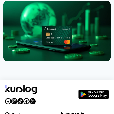
НОВИНА
Binance подала до суду на RedotPay через
переманювання 470 000 користувачів
6 серпня 2026 р.
4 хв читання
НОВИНА
Western Union запустив Stablecard для переказів
у доларовому стейблкоїні
6 серпня 2026 р.
5 хв читання
Сервіси
Інформація