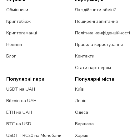
Обмінники
Як здійснити обмін?
Криптобіржі
Поширені запитання
Криптогаманці
Політика конфіденційності
Новини
Правила користування
Блог
Контакти
Стати партнером
Популярні пари
Популярні міста
USDT на UAH
Київ
Bitcoin на UAH
Львів
ETH на UAH
Одеса
BTC на USD
Варшава
USDT TRC20 на Монобанк
Харків