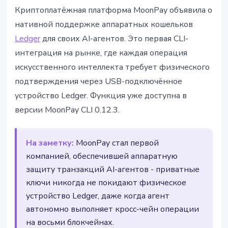
ТЕХНОЛОГИИ
Криптоплатёжная платформа MoonPay объявила о
MoonPay запустил первых AI-
нативной поддержке аппаратных кошельков
агентов с подписью через Ledger
Ledger
для своих AI-агентов. Это первая CLI-
интеграция на рынке, где каждая операция
14 марта 2026 г.
3 мин чтения
искусственного интеллекта требует физического
Наталия Дорофеева
подтверждения через USB-подключённое
устройство Ledger. Функция уже доступна в
версии MoonPay CLI 0.12.3.
На заметку:
MoonPay стал первой
компанией, обеспечившей аппаратную
защиту транзакций AI-агентов - приватные
ключи никогда не покидают физическое
устройство Ledger, даже когда агент
автономно выполняет кросс-чейн операции
на восьми блокчейнах.