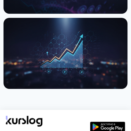
НОВОСТЬ
Закон о налогообложении криптовалют: Рада
готовит второе чтение
26 марта 2026 г.
3 мин чтения
НОВОСТЬ
Гривна стабилизировалась ниже 44 грн/$ - НБУ
потратил рекордные $1,34 млрд
26 марта 2026 г.
3 мин чтения