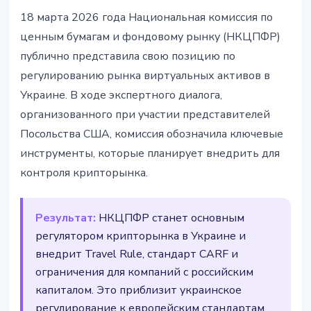
УКРАИНА
18 марта 2026 года Национальная комиссия по
НКЦПФР представила план
ценным бумагам и фондовому рынку (НКЦПФР)
регулирования крипторынка в
публично представила свою позицию по
Украине
регулированию рынка виртуальных активов в
Украине. В ходе экспертного диалога,
21 марта 2026 г.
3 мин чтения
организованного при участии представителей
Наталия Дорофеева
Посольства США, комиссия обозначила ключевые
инструменты, которые планирует внедрить для
контроля крипторынка.
Результат:
НКЦПФР станет основным
регулятором крипторынка в Украине и
внедрит Travel Rule, стандарт CARF и
ограничения для компаний с российским
капиталом. Это приблизит украинское
регулирование к европейским стандартам