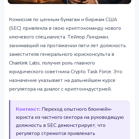
РЕГУЛИРОВАНИЕ
Комиссия по ценным бумагам и биржам США
SEC назначила юриста из
(SEC) привлекла в свою криптокоманду нового
Chainlink главным советником
ключевого специалиста. Тейлор Линдман,
занимавший на протяжении пяти лет должность
25 февраля 2026 г.
4 мин чтения
заместителя генерального юрисконсульта в
Наталия Дорофеева
Chainlink Labs, получил роль главного
юридического советника Crypto Task Force. Это
назначение указывает на дальнейшем курсе
регулятора на диалог с криптоиндустрией.
Контекст:
Переход опытного блокчейн-
юриста из частного сектора на руководящую
должность в SEC демонстрирует, что
регулятор стремится привлекать