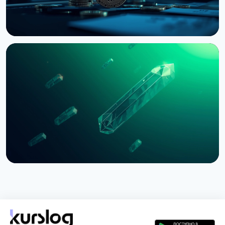
НОВОСТЬ
Bernstein предупреждает об обвале
крипторынка из-за провала CLARITY Act в
Сенате
3 августа 2026 г.
5 мин чтения
НОВОСТЬ
SEC приостановила опционы Nasdaq на биткоин
из-за иска CME
3 августа 2026 г.
4 мин чтения