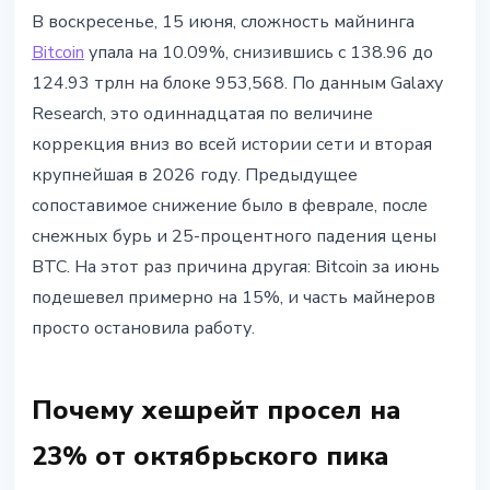
МАЙНИНГ
В воскресенье, 15 июня, сложность майнинга
Сложность майнинга Bitcoin
Bitcoin
упала на 10.09%, снизившись с 138.96 до
упала на 10%: одиннадцатая
124.93 трлн на блоке 953,568. По данным Galaxy
коррекция вниз за всю историю
Research, это одиннадцатая по величине
коррекция вниз во всей истории сети и вторая
15 июня 2026 г.
3 мин чтения
крупнейшая в 2026 году. Предыдущее
Наталия Дорофеева
сопоставимое снижение было в феврале, после
снежных бурь и 25-процентного падения цены
BTC. На этот раз причина другая: Bitcoin за июнь
подешевел примерно на 15%, и часть майнеров
просто остановила работу.
Почему хешрейт просел на
23% от октябрьского пика