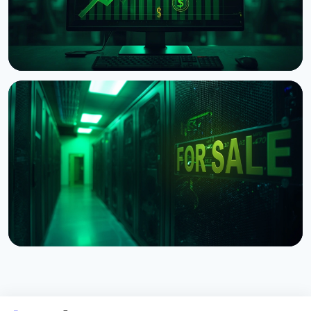
НОВОСТЬ
Хедж-фонд Ашенбреннера продал акции
майнеров на $1 млрд, IREN взлетел на 27%
30 июля 2026 г.
4 мин чтения
НОВОСТЬ
Poolin подал на банкротство по разделу 11: что
будет с майнинг-пулом