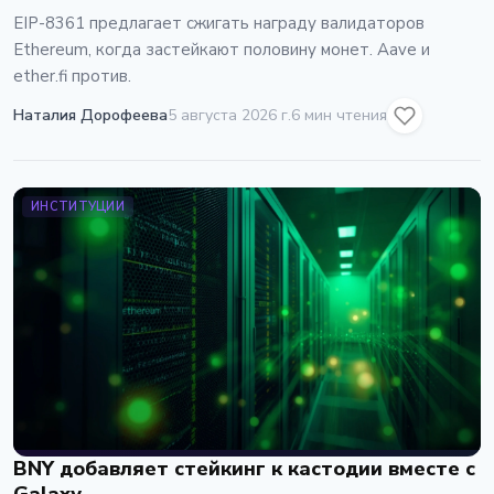
предложения
EIP-8361 предлагает сжигать награду валидаторов
Ethereum, когда застейкают половину монет. Aave и
ether.fi против.
Наталия Дорофеева
5 августа 2026 г.
6 мин чтения
ИНСТИТУЦИИ
BNY добавляет стейкинг к кастодии вместе с