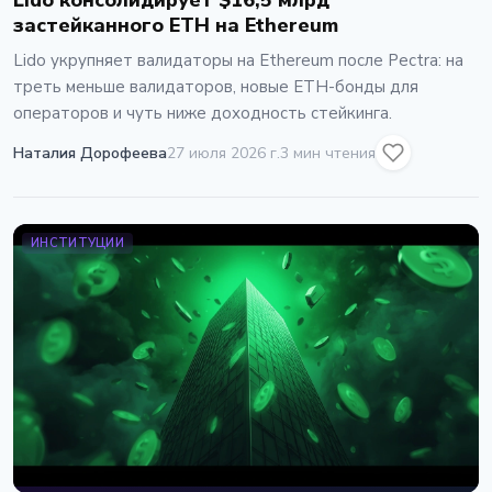
Lido консолидирует $16,5 млрд
застейканного ETH на Ethereum
Lido укрупняет валидаторы на Ethereum после Pectra: на
треть меньше валидаторов, новые ETH-бонды для
операторов и чуть ниже доходность стейкинга.
Наталия Дорофеева
27 июля 2026 г.
3 мин чтения
ИНСТИТУЦИИ