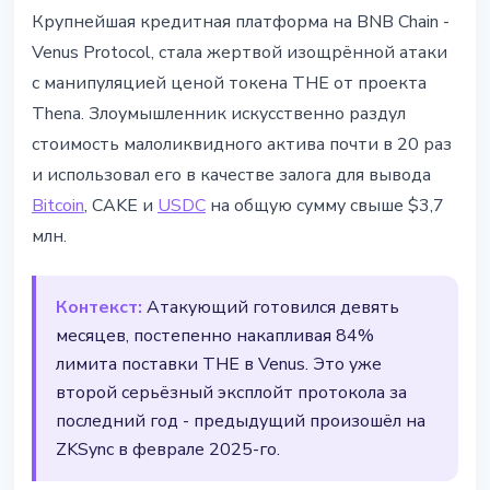
БЕЗОПАСНОСТЬ
Крупнейшая кредитная платформа на BNB Chain -
Venus Protocol взломали на $3,7
Venus Protocol, стала жертвой изощрённой атаки
млн через манипуляцию ценой
с манипуляцией ценой токена THE от проекта
THE
Thena. Злоумышленник искусственно раздул
стоимость малоликвидного актива почти в 20 раз
16 марта 2026 г.
2 мин чтения
и использовал его в качестве залога для вывода
Наталия Дорофеева
Bitcoin
, CAKE и
USDC
на общую сумму свыше $3,7
млн.
Контекст:
Атакующий готовился девять
месяцев, постепенно накапливая 84%
лимита поставки THE в Venus. Это уже
второй серьёзный эксплойт протокола за
последний год - предыдущий произошёл на
ZKSync в феврале 2025-го.