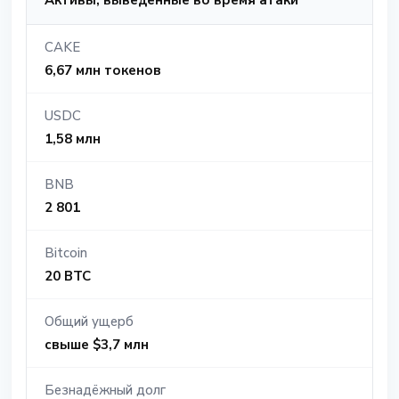
Активы, выведенные во время атаки
CAKE
6,67 млн токенов
USDC
1,58 млн
BNB
2 801
Bitcoin
20 BTC
Общий ущерб
свыше $3,7 млн
Безнадёжный долг