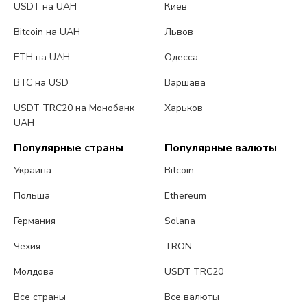
USDT на UAH
Киев
Bitcoin на UAH
Львов
ETH на UAH
Одесса
BTC на USD
Варшава
USDT TRC20 на Монобанк
Харьков
UAH
Популярные страны
Популярные валюты
Украина
Bitcoin
Польша
Ethereum
Германия
Solana
Чехия
TRON
Молдова
USDT TRC20
Все страны
Все валюты