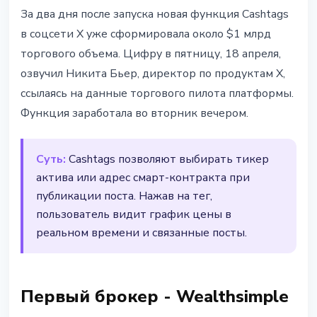
ТЕХНОЛОГИИ
За два дня после запуска новая функция Cashtags
X Cashtags принесли $1 млрд
в соцсети X уже сформировала около $1 млрд
торгового объема за 48 часов
торгового объема. Цифру в пятницу, 18 апреля,
после запуска
озвучил Никита Бьер, директор по продуктам X,
ссылаясь на данные торгового пилота платформы.
18 апреля 2026 г.
2 мин чтения
Функция заработала во вторник вечером.
Наталия Дорофеева
Суть:
Cashtags позволяют выбирать тикер
актива или адрес смарт-контракта при
публикации поста. Нажав на тег,
пользователь видит график цены в
реальном времени и связанные посты.
Первый брокер - Wealthsimple