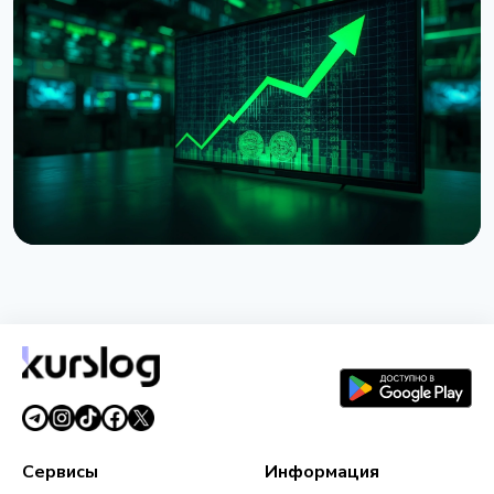
НОВОСТЬ
Bitcoin застрял на $64 000 несмотря на рекорды
фондового рынка
5 августа 2026 г.
4 мин чтения
НОВОСТЬ
Токенизированные акции выросли на 288% за
июль из-за одного токена Binance
2 августа 2026 г.
5 мин чтения
Сервисы
Информация