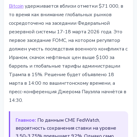
РЫНКИ
Bitcoin
удерживается вблизи отметки $71 000, в
Заседание ФРС 17-18 марта - три
то время как внимание глобальных рынков
сценария для Bitcoin
сосредоточено на заседании Федеральной
резервной системы 17-18 марта 2026 года. Это
15 марта 2026 г.
4 мин чтения
первое заседание FOMC, на котором регулятор
Наталия Дорофеева
должен учесть последствия военного конфликта с
Ираном, скачок нефтяных цен выше $100 за
баррель и глобальные тарифы администрации
Трампа в 15%. Решение будет объявлено 18
марта в 14:00 по вашингтонскому времени, а
пресс-конференция Джерома Пауэлла начнётся в
14:30.
Главное:
По данным CME FedWatch,
вероятность сохранения ставки на уровне
3,50-3,75% превышает 92%. Однако само