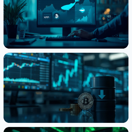
НОВОСТЬ
Киты наращивают BTC, ETH и XRP: CryptoQuant
видит финал медвежьего рынка
6 августа 2026 г.
3 мин чтения