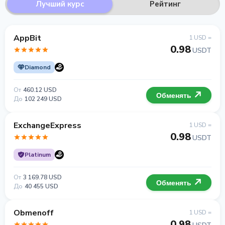
Лучший курс
Рейтинг
AppBit
1 USD =
0.98
USDT
Diamond
От
460.12 USD
Обменять
До
102 249 USD
ExchangeExpress
1 USD =
0.98
USDT
Platinum
От
3 169.78 USD
Обменять
До
40 455 USD
Obmenoff
1 USD =
0.98