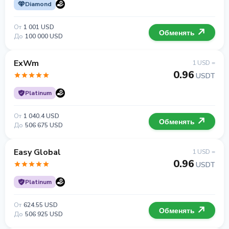
Diamond
От
1 001 USD
Обменять
До
100 000 USD
ExWm
1 USD =
0.96
USDT
Platinum
От
1 040.4 USD
Обменять
До
506 675 USD
Easy Global
1 USD =
0.96
USDT
Platinum
От
624.55 USD
Обменять
До
506 925 USD