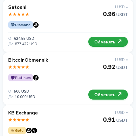
Satoshi
1 USD =
0.96
USDT
Diamond
От
624.55 USD
Обменять
До
877 422 USD
BitcoinObmennik
1 USD =
0.92
USDT
Platinum
От
500 USD
Обменять
До
10 000 USD
KB Exchange
1 USD =
0.91
USDT
Gold