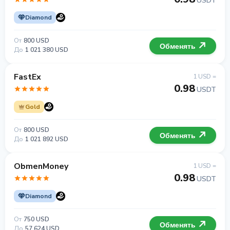
USDT
Diamond
От
800 USD
Обменять
До
1 021 380 USD
FastEx
1 USD =
0.98
USDT
Gold
От
800 USD
Обменять
До
1 021 892 USD
ObmenMoney
1 USD =
0.98
USDT
Diamond
От
750 USD
Обменять
До
57 624 USD