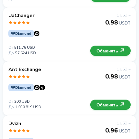
UaChanger
1 USD =
0.98
USDT
Diamond
От
511.76 USD
Обменять
До
57 624 USD
Ant.Exchange
1 USD =
0.98
USDT
Diamond
От
200 USD
Обменять
До
1 050 819 USD
Dvizh
1 USD =
0.96
USDT