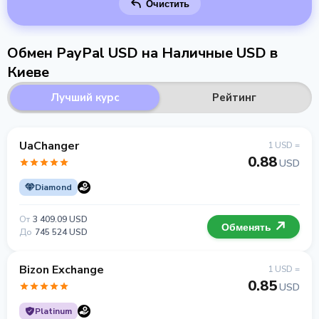
Очистить
Обмен PayPal USD на Наличные USD в
Киеве
Лучший курс
Рейтинг
UaChanger
1 USD =
0.88
USD
Diamond
От
3 409.09 USD
Обменять
До
745 524 USD
Bizon Exchange
1 USD =
0.85
USD
Platinum