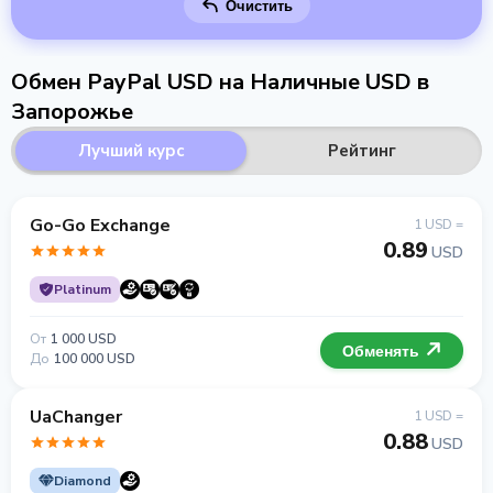
Очистить
Обмен PayPal USD на Наличные USD в
Запорожье
Лучший курс
Рейтинг
Go-Go Exchange
1 USD =
0.89
USD
Platinum
От
1 000 USD
Обменять
До
100 000 USD
UaChanger
1 USD =
0.88
USD
Diamond