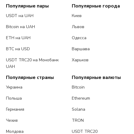
Популярные пары
Популярные города
USDT на UAH
Киев
Bitcoin на UAH
Львов
ETH на UAH
Одесса
BTC на USD
Варшава
USDT TRC20 на Монобанк
Харьков
UAH
Популярные страны
Популярные валюты
Украина
Bitcoin
Польша
Ethereum
Германия
Solana
Чехия
TRON
Молдова
USDT TRC20