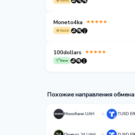
Gold
Moneto4ka
Gold
100dollars
New
Похожие направления обмена
Монобанк UAH
TUSD E
Приват 24 UAH
TUSD E