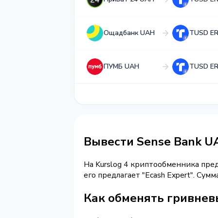
Ощадбанк UAH
TUSD E
ПУМБ UAH
TUSD E
Вывести Sense Bank U
На Kurslog 4 криптообменника пре
его предлагает "Ecash Expert". Су
Как обменять гривнев