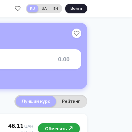
RU
UA
EN
Войти
Лучший курс
Рейтинг
46.11
UAH
Обменять