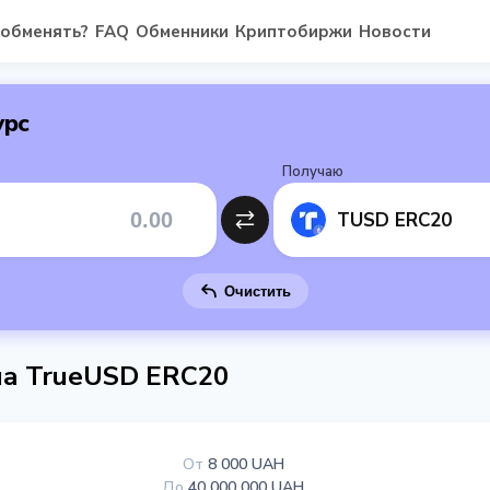
 обменять?
FAQ
Обменники
Криптобиржи
Новости
урс
Получаю
TUSD ERC20
Очистить
на TrueUSD ERC20
От
8 000 UAH
До
40 000 000 UAH