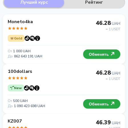
Лучший курс
Рейтинг
Moneto4ka
46.28
UAH
= 1 USDT
Gold
От
1 000 UAH
Обменять
До
862 643 191 UAH
100dollars
46.28
UAH
= 1 USDT
New
От
500 UAH
Обменять
До
1 090 423 698 UAH
KZ007
46.39
UAH