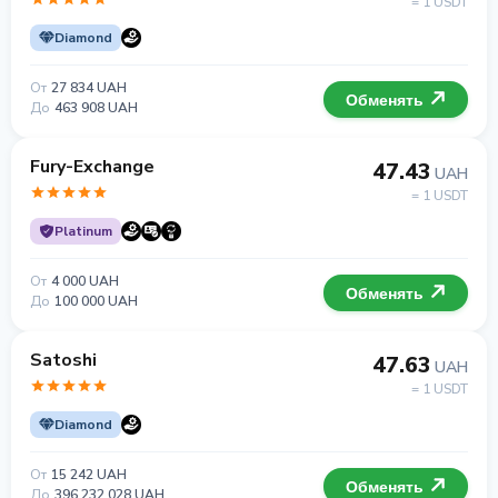
= 1 USDT
Diamond
От
27 834 UAH
Обменять
До
463 908 UAH
Fury-Exchange
47.43
UAH
= 1 USDT
Platinum
От
4 000 UAH
Обменять
До
100 000 UAH
Satoshi
47.63
UAH
= 1 USDT
Diamond
От
15 242 UAH
Обменять
До
396 232 028 UAH