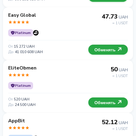
Easy Global
47.73
UAH
= 1 USDT
Platinum
От
15 272 UAH
Обменять
До
41 010 608 UAH
EliteObmen
50
UAH
= 1 USDT
Platinum
От
520 UAH
Обменять
До
24 500 UAH
AppBit
52.12
UAH
= 1 USDT