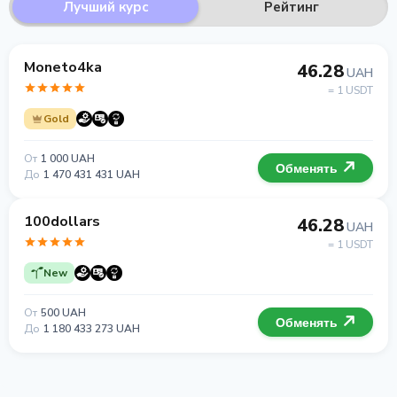
Лучший курс
Рейтинг
Moneto4ka
46.28
UAH
= 1 USDT
Gold
От
1 000 UAH
Обменять
До
1 470 431 431 UAH
100dollars
46.28
UAH
= 1 USDT
New
От
500 UAH
Обменять
До
1 180 433 273 UAH