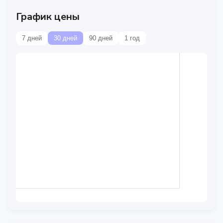
График цены
7 дней
30 дней
90 дней
1 год
Данные временно
недоступны