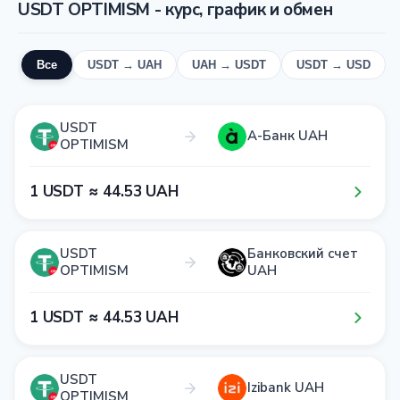
USDT OPTIMISM - курс, график и обмен
Все
USDT → UAH
UAH → USDT
USDT → USD
USDT
А-Банк UAH
OPTIMISM
1​ USDT ≈ 4​4​.5​3​ UAH
USDT
Банковский счет
OPTIMISM
UAH
1​ USDT ≈ 4​4​.5​3​ UAH
USDT
Izibank UAH
OPTIMISM