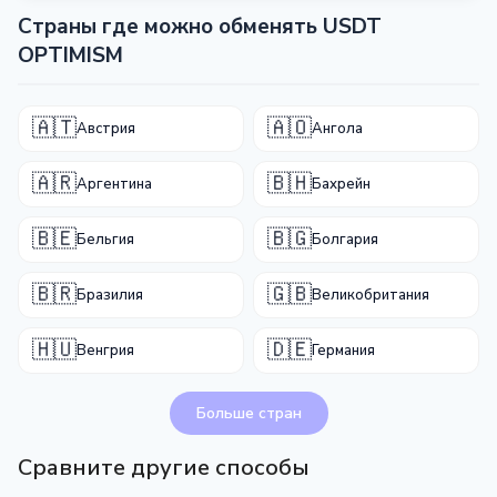
Страны где можно обменять USDT
OPTIMISM
🇦🇹
🇦🇴
Австрия
Ангола
🇦🇷
🇧🇭
Аргентина
Бахрейн
🇧🇪
🇧🇬
Бельгия
Болгария
🇧🇷
🇬🇧
Бразилия
Великобритания
🇭🇺
🇩🇪
Венгрия
Германия
Больше стран
Сравните другие способы