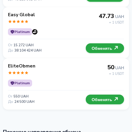
Easy Global
47.73
UAH
= 1 USDT
Platinum
От
15 272 UAH
Обменять
До
38 104 424 UAH
EliteObmen
50
UAH
= 1 USDT
Platinum
От
550 UAH
Обменять
До
24 500 UAH