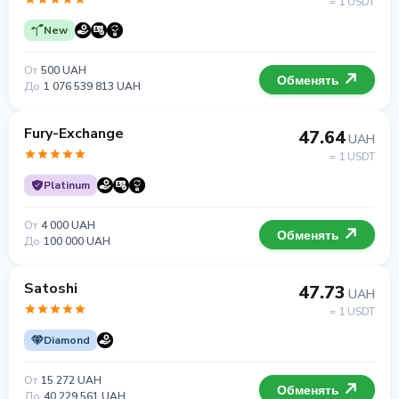
= 1 USDT
New
От
500 UAH
Обменять
До
1 076 539 813 UAH
Fury-Exchange
47.64
UAH
= 1 USDT
Platinum
От
4 000 UAH
Обменять
До
100 000 UAH
Satoshi
47.73
UAH
= 1 USDT
Diamond
От
15 272 UAH
Обменять
До
40 229 561 UAH