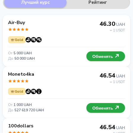
Лучший курс
Рейтинг
Air-Buy
46.30
UAH
= 1 USDT
Gold
От
5 000 UAH
Обменять
До
50 000 UAH
Moneto4ka
46.54
UAH
= 1 USDT
Gold
От
1 000 UAH
Обменять
До
527 619 720 UAH
100dollars
46.54
UAH