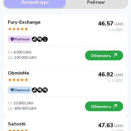
Лучший курс
Рейтинг
Fury-Exchange
46.57
UAH
= 1 USDT
Platinum
От
4 000 UAH
Обменять
До
100 000 UAH
ObminMe
46.92
UAH
= 1 USDT
Diamond
От
10 000 UAH
Обменять
До
400 000 UAH
Satoshi
47.63
UAH