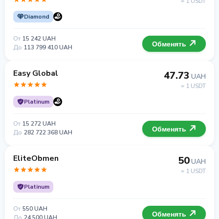
= 1 USDT
Diamond
От
15 242 UAH
Обменять
До
113 799 410 UAH
Easy Global
47.73
UAH
= 1 USDT
Platinum
От
15 272 UAH
Обменять
До
282 722 368 UAH
EliteObmen
50
UAH
= 1 USDT
Platinum
От
550 UAH
Обменять
До
24 500 UAH