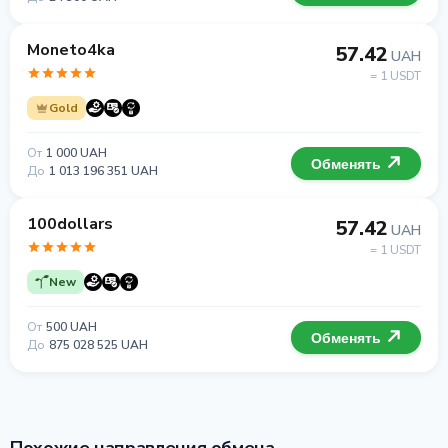
Moneto4ka
57.42
UAH
= 1 USDT
Gold
От
1 000 UAH
Обменять
До
1 013 196 351 UAH
100dollars
57.42
UAH
= 1 USDT
New
От
500 UAH
Обменять
До
875 028 525 UAH