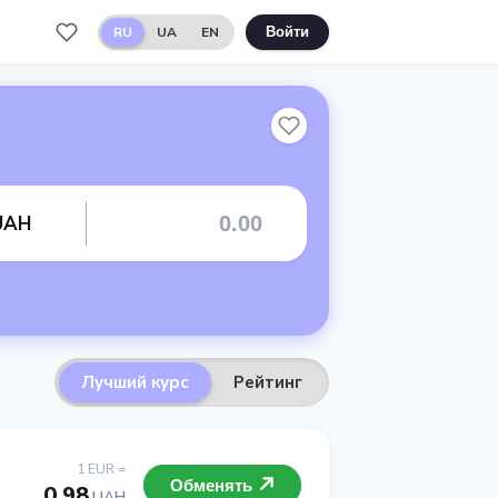
RU
UA
EN
Войти
UAH
Лучший курс
Рейтинг
1 EUR =
Обменять
0.98
UAH