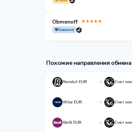
Gold
Obmenoff
Diamond
Похожие направления обмена
Revolut EUR
Счет ко
Wise EUR
Счет ко
Skrill EUR
Счет ко