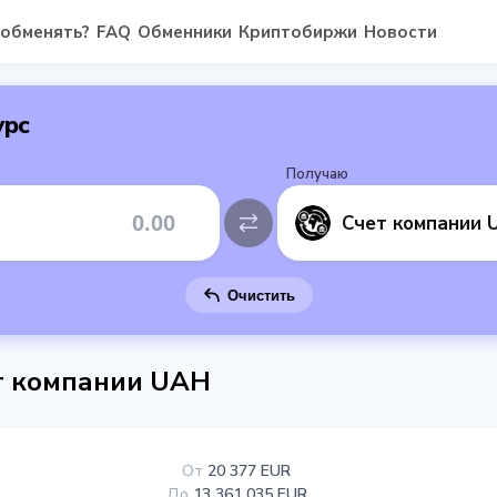
 обменять?
FAQ
Обменники
Криптобиржи
Новости
урс
Получаю
Счет компании 
Очистить
т компании UAH
От
20 377 EUR
До
13 361 035 EUR