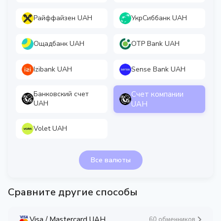
Райффайзен UAH
УкрСиббанк UAH
Ощадбанк UAH
OTP Bank UAH
Izibank UAH
Sense Bank UAH
Банковский счет
Счет компании
UAH
UAH
Volet UAH
Все валюты
Сравните другие способы
Visa / Mastercard UAH
60 обменников