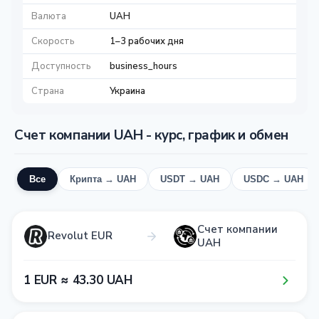
Валюта
UAH
Скорость
1–3 рабочих дня
Доступность
business_hours
Страна
Украина
Счет компании UAH - курс, график и обмен
Все
Крипта → UAH
USDT → UAH
USDC → UAH
Счет компании
Revolut EUR
UAH
1​ EUR ≈ 4​3​.3​0​ UAH