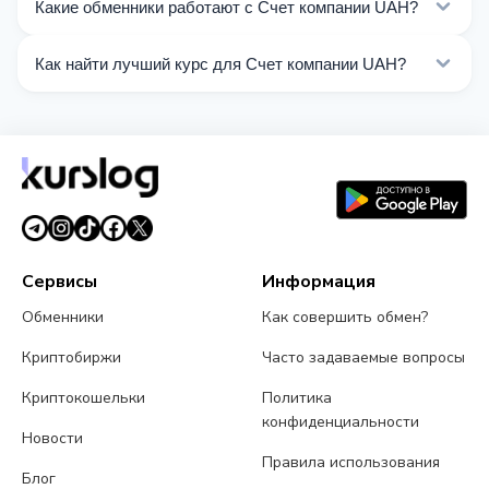
Какие обменники работают с Счет компании UAH?
компании UAH. Выберите нужное направление из
списка на этой странице.
Сейчас 25 обменников на Kurslog поддерживают
Как найти лучший курс для Счет компании UAH?
операции с Счет компании UAH.
Сравните курсы обмена Счет компании UAH от
разных обменников на этой странице. Курсы
обновляются в реальном времени.
Сервисы
Информация
Обменники
Как совершить обмен?
Криптобиржи
Часто задаваемые вопросы
Криптокошельки
Политика
конфиденциальности
Новости
Правила использования
Блог