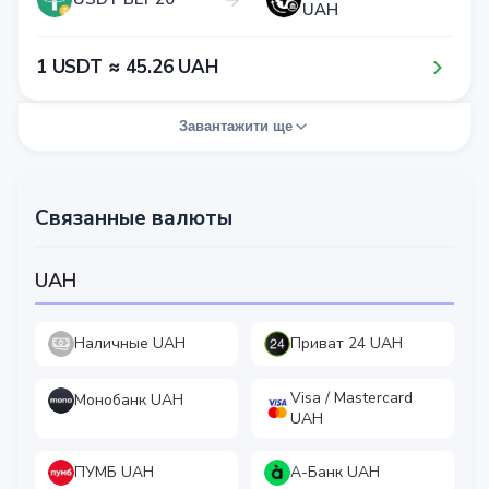
UAH
1​ USDT ≈ 4​5​.2​6​ UAH
Завантажити ще
Связанные валюты
UAH
Наличные UAH
Приват 24 UAH
Visa / Mastercard
Монобанк UAH
UAH
ПУМБ UAH
А-Банк UAH