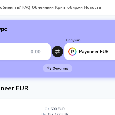
 обменять?
FAQ
Обменники
Криптобиржи
Новости
урс
Получаю
Payoneer EUR
Очистить
oneer EUR
От
600 EUR
До
157 122 EUR