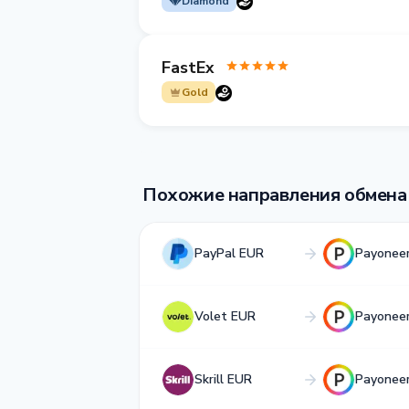
Diamond
FastEx
Gold
Похожие направления обмена
PayPal EUR
Payonee
Volet EUR
Payonee
Skrill EUR
Payonee