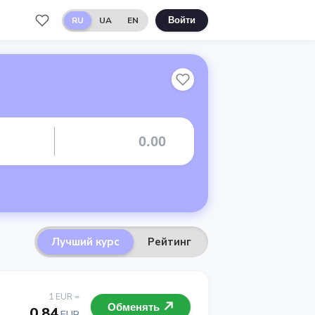
RU
UA
EN
Войти
Лучший курс
Рейтинг
1 EUR =
Обменять
0.84
EUR