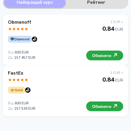
Найкращий курс
Рейтинг
Obmenoff
1 EUR =
0.84
EUR
Diamond
Від
600 EUR
Обміняти
До
157 457 EUR
FastEx
1 EUR =
0.84
EUR
Gold
Від
600 EUR
Обміняти
До
157 536 EUR