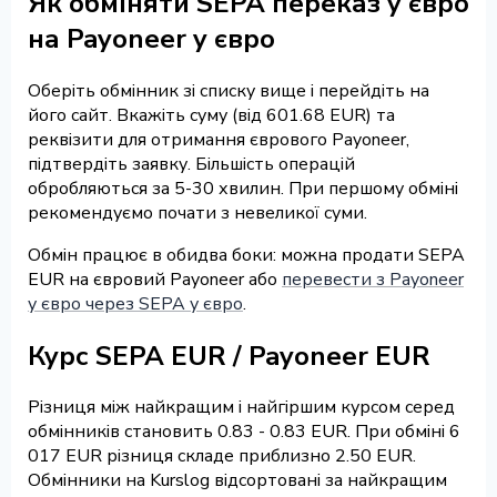
Як обміняти SEPA переказ у євро
на Payoneer у євро
Оберіть обмінник зі списку вище і перейдіть на
його сайт. Вкажіть суму (від 601.68 EUR) та
реквізити для отримання єврового Payoneer,
підтвердіть заявку. Більшість операцій
обробляються за 5-30 хвилин. При першому обміні
рекомендуємо почати з невеликої суми.
Обмін працює в обидва боки: можна продати SEPA
EUR на євровий Payoneer або
перевести з Payoneer
у євро через SEPA у євро
.
Курс SEPA EUR / Payoneer EUR
Різниця між найкращим і найгіршим курсом серед
обмінників становить 0.83 - 0.83 EUR. При обміні 6
017 EUR різниця складе приблизно 2.50 EUR.
Обмінники на Kurslog відсортовані за найкращим