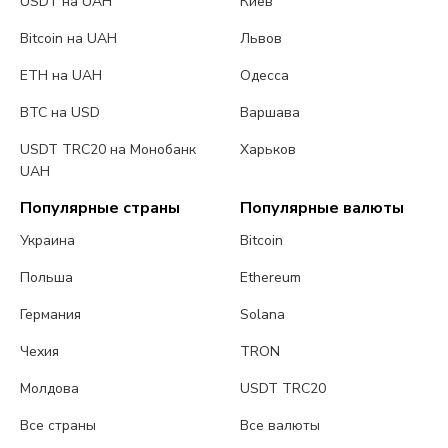
USDT на UAH
Киев
Bitcoin на UAH
Львов
ETH на UAH
Одесса
BTC на USD
Варшава
USDT TRC20 на Монобанк
Харьков
UAH
Популярные страны
Популярные валюты
Украина
Bitcoin
Польша
Ethereum
Германия
Solana
Чехия
TRON
Молдова
USDT TRC20
Все страны
Все валюты