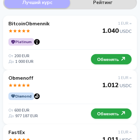
Лучший курс
Рейтинг
BitcoinObmennik
1 EUR =
1.040
USDC
Platinum
От
200 EUR
Обменять
До
1 000 EUR
Obmenoff
1 EUR =
1.012
USDC
Diamond
От
600 EUR
Обменять
До
977 187 EUR
FastEx
1 EUR =
1.011