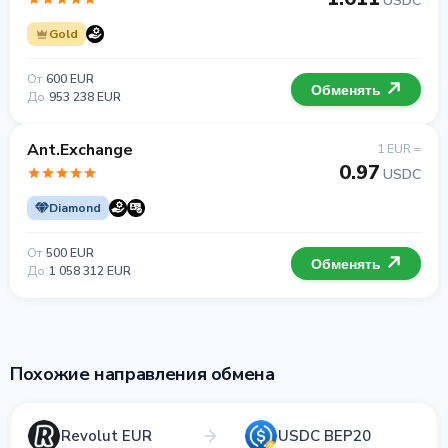
USDC
Gold
От
600 EUR
Обменять
До
953 238 EUR
Ant.Exchange
1 EUR =
0.97
USDC
Diamond
От
500 EUR
Обменять
До
1 058 312 EUR
Похожие направления обмена
Revolut EUR
USDC BEP20