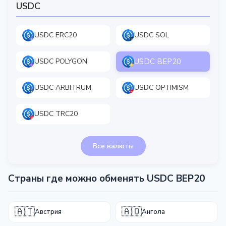
USDC
USDC ERC20
USDC SOL
USDC BEP20
USDC POLYGON
USDC ARBITRUM
USDC OPTIMISM
USDC TRC20
Все валюты
Страны где можно обменять USDC BEP20
🇦🇹
🇦🇴
Австрия
Ангола