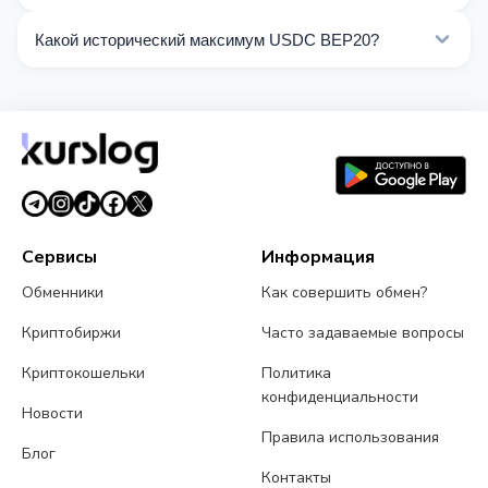
реальном времени.
По состоянию на 08.08.2026, цена USDC BEP20
Какой исторический максимум USDC BEP20?
составляет $1.00. За последние 24 часа цена
колебалась от $1.000 до $1.001.
All-Time High (ATH) USDC BEP20 составляет $1.043.
Сервисы
Информация
Обменники
Как совершить обмен?
Криптобиржи
Часто задаваемые вопросы
Криптокошельки
Политика
конфиденциальности
Новости
Правила использования
Блог
Контакты