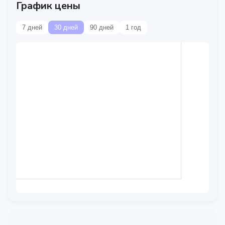
График цены
7 дней
30 дней
90 дней
1 год
Данные временно
недоступны