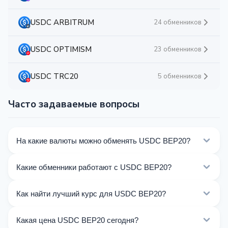
USDC ARBITRUM
24 обменников
USDC OPTIMISM
23 обменников
USDC TRC20
5 обменников
Часто задаваемые вопросы
На какие валюты можно обменять USDC BEP20?
На Kurslog доступно 592 направлений обмена USDC
Какие обменники работают с USDC BEP20?
BEP20. Выберите нужное направление из списка на
этой странице.
Сейчас 31 обменников на Kurslog поддерживают
Как найти лучший курс для USDC BEP20?
операции с USDC BEP20.
Сравните курсы обмена USDC BEP20 от разных
Какая цена USDC BEP20 сегодня?
обменников на этой странице. Курсы обновляются в