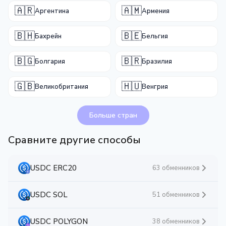
🇦🇷
🇦🇲
Аргентина
Армения
🇧🇭
🇧🇪
Бахрейн
Бельгия
🇧🇬
🇧🇷
Болгария
Бразилия
🇬🇧
🇭🇺
Великобритания
Венгрия
Больше стран
Сравните другие способы
USDC ERC20
63 обменников
USDC SOL
51 обменников
USDC POLYGON
38 обменников