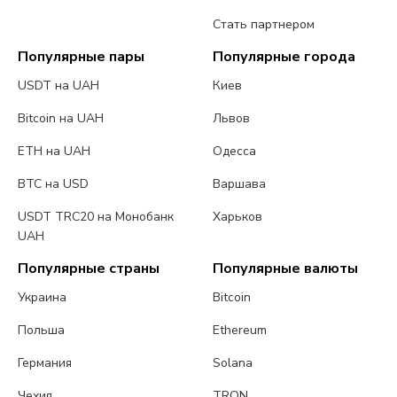
Стать партнером
Популярные пары
Популярные города
USDT на UAH
Киев
Bitcoin на UAH
Львов
ETH на UAH
Одесса
BTC на USD
Варшава
USDT TRC20 на Монобанк
Харьков
UAH
Популярные страны
Популярные валюты
Украина
Bitcoin
Польша
Ethereum
Германия
Solana
Чехия
TRON