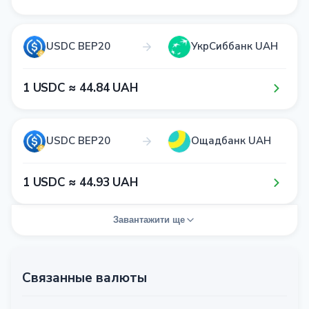
USDC BEP20
УкрСиббанк UAH
1​ USDC ≈ 4​4​.8​4​ UAH
USDC BEP20
Ощадбанк UAH
1​ USDC ≈ 4​4​.9​3​ UAH
Завантажити ще
Связанные валюты