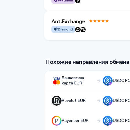
Platinum
Ant.Exchange
Diamond
Похожие направления обмена
Банковская
USDC P
карта EUR
Revolut EUR
USDC P
Payoneer EUR
USDC P