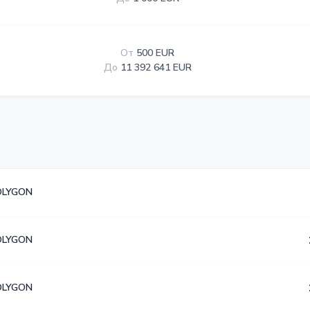
От
500 EUR
До
11 392 641 EUR
OLYGON
OLYGON
OLYGON