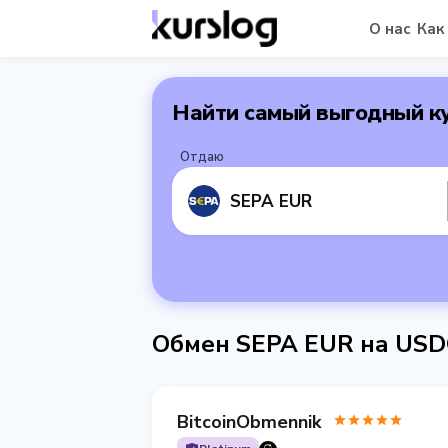
О нас
Как
Найти самый выгодный к
Отдаю
SEPA EUR
Обмен SEPA EUR на US
BitcoinObmennik