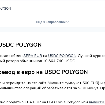
OLYGON
Ещё 4 направлений
 USDC POLYGON
лагает обмен
SEPA EUR
на
USDC POLYGON
. Лучший курс с
рный резерв обменников 10 864 740 USDC.
ревод в евро на USDC POLYGON
и перейдите на его сайт. Укажите сумму (от 500 EUR) и
. Большинство операций обрабатываются за 5-30 минут. 
жно продать SEPA EUR на USD Coin в Polygon или
вывести 