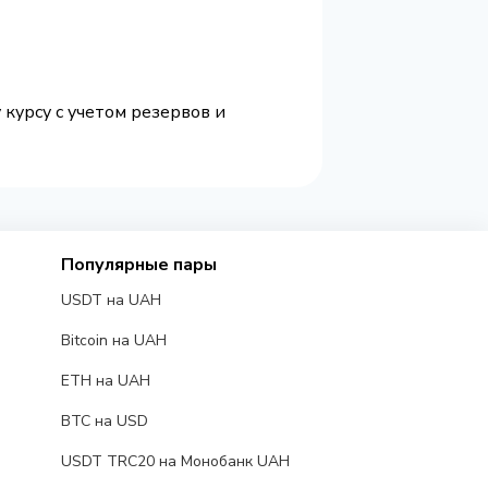
 курсу с учетом резервов и
Популярные пары
USDT на UAH
Bitcoin на UAH
ETH на UAH
BTC на USD
USDT TRC20 на Монобанк UAH