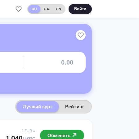
RU
UA
EN
Войти
Лучший курс
Рейтинг
1 EUR =
Обменять
1.040
USDC