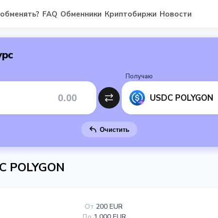
 обменять?
FAQ
Обменники
Криптобиржи
Новости
урс
Получаю
USDC POLYGON
Очистить
DC POLYGON
От
200 EUR
До
1 000 EUR