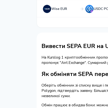
Wise EUR
USDC P
Вивести SEPA EUR на
На Kurslog 1 криптообмінник пропо
пропонує "Ant.Exchange". Сумарний
Як обміняти SEPA пер
Оберіть обмінник зі списку вище і 
Polygon, підтвердіть заявку. Більш
невеликої суми.
Обмін працює в обидва боки: можна