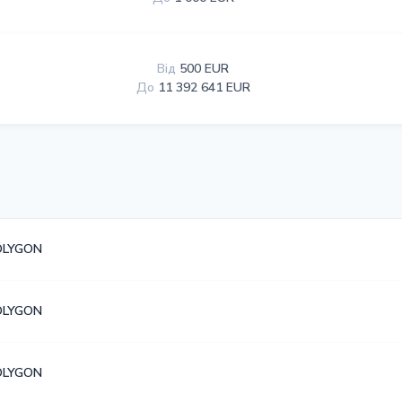
Від
500 EUR
До
11 392 641 EUR
OLYGON
OLYGON
OLYGON