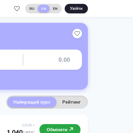
RU
UA
EN
Увійти
Найкращий курс
Рейтинг
1 EUR =
Обміняти
1.040
USDC