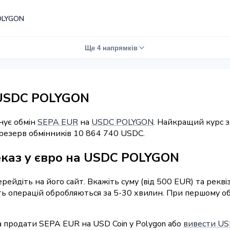
OLYGON
Ще 4 напрямків
 USDC POLYGON
нує обмін
SEPA EUR
на
USDC POLYGON
. Найкращий курс з
 резерв обмінників 10 864 740 USDC.
еказ у євро на USDC POLYGON
перейдіть на його сайт. Вкажіть суму (від 500 EUR) та рек
ість операцій обробляються за 5-30 хвилин. При першому о
 продати SEPA EUR на USD Coin у Polygon або
вивести US