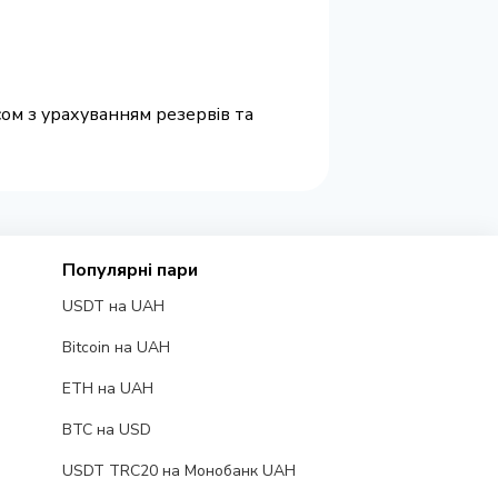
сом з урахуванням резервів та
Популярні пари
USDT на UAH
Bitcoin на UAH
ETH на UAH
BTC на USD
USDT TRC20 на Монобанк UAH