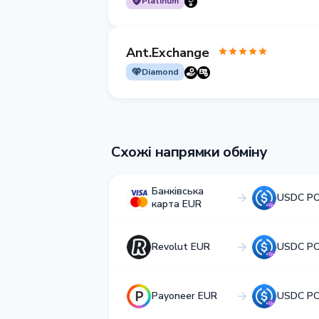
Platinum
Ant.Exchange
Diamond
Схожі напрямки обміну
Банківська
USDC P
карта EUR
Revolut EUR
USDC P
Payoneer EUR
USDC P