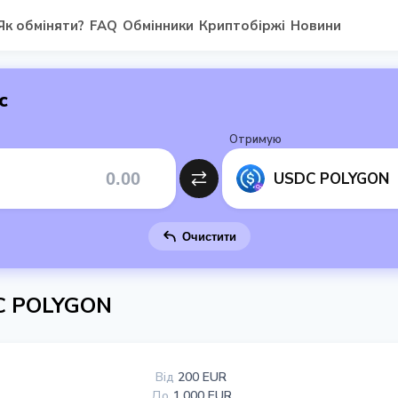
Як обміняти?
FAQ
Обмінники
Криптобіржі
Новини
с
Отримую
USDC POLYGON
Очистити
C POLYGON
Від
200 EUR
До
1 000 EUR