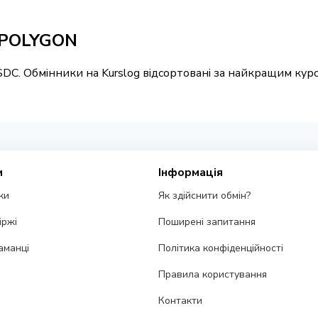
 POLYGON
SDC. Обмінники на Kurslog відсортовані за найкращим кур
и
Інформація
ки
Як здійснити обмін?
іржі
Поширені запитання
аманці
Політика конфіденційності
Правила користування
Контакти