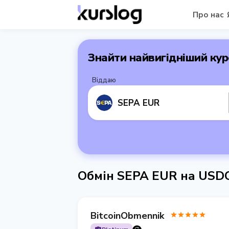
Про нас
Знайти найвигідніший кур
Віддаю
SEPA EUR
Обмін SEPA EUR на USD
BitcoinObmennik