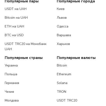
Популярные пары
Популярные города
USDT на UAH
Киев
Bitcoin на UAH
Львов
ETH на UAH
Одесса
BTC на USD
Варшава
USDT TRC20 на Монобанк
Харьков
UAH
Популярные страны
Популярные валюты
Украина
Bitcoin
Польша
Ethereum
Германия
Solana
Чехия
TRON
Молдова
USDT TRC20