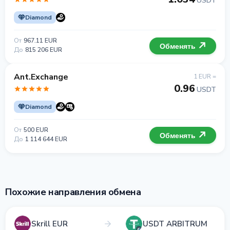
USDT
Diamond
От
967.11 EUR
Обменять
До
815 206 EUR
Ant.Exchange
1 EUR =
0.96
USDT
Diamond
От
500 EUR
Обменять
До
1 114 644 EUR
Похожие направления обмена
Skrill EUR
USDT ARBITRUM