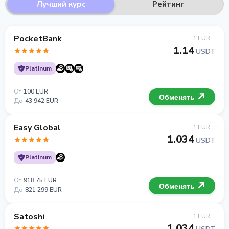
Лучший курс
Рейтинг
PocketBank
1 EUR =
1.14
USDT
Platinum
От
100 EUR
Обменять
До
43 942 EUR
Easy Global
1 EUR =
1.034
USDT
Platinum
От
918.75 EUR
Обменять
До
821 299 EUR
Satoshi
1 EUR =
1.034