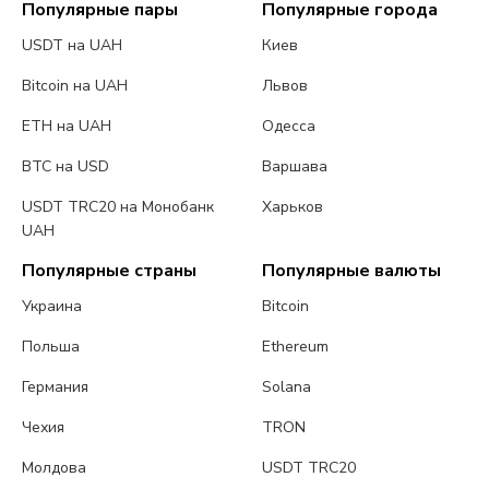
Популярные пары
Популярные города
USDT на UAH
Киев
Bitcoin на UAH
Львов
ETH на UAH
Одесса
BTC на USD
Варшава
USDT TRC20 на Монобанк
Харьков
UAH
Популярные страны
Популярные валюты
Украина
Bitcoin
Польша
Ethereum
Германия
Solana
Чехия
TRON
Молдова
USDT TRC20