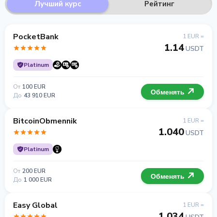
Лучший курс
Рейтинг
PocketBank
1 EUR =
1.14
USDT
Platinum
От
100 EUR
Обменять
До
43 910 EUR
BitcoinObmennik
1 EUR =
1.040
USDT
Platinum
От
200 EUR
Обменять
До
1 000 EUR
Easy Global
1 EUR =
1.034