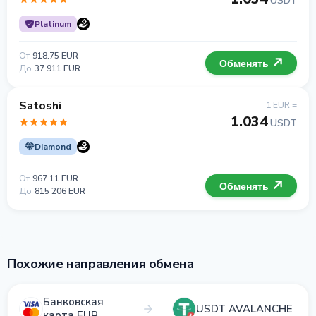
USDT
Platinum
От
918.75 EUR
Обменять
До
37 911 EUR
Satoshi
1 EUR =
1.034
USDT
Diamond
От
967.11 EUR
Обменять
До
815 206 EUR
Похожие направления обмена
Банковская
USDT AVALANCHE
карта EUR