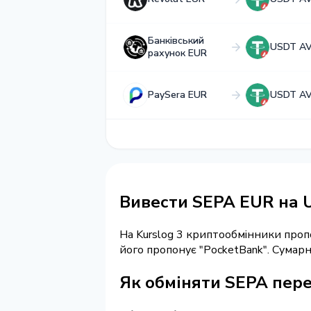
Банківський
USDT A
рахунок EUR
PaySera EUR
USDT A
Вивести SEPA EUR на
На Kurslog 3 криптообмінники про
його пропонує "PocketBank". Сумар
Як обміняти SEPA пер