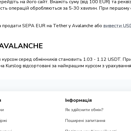
перейдіть на його сайт. Вкажіть суму (від 100 EUR) та рек
ьшість операцій обробляються за 5-30 хвилин. При першому
 продати SEPA EUR на Tether у Avalanche або
вивести USD
T AVALANCHE
курсом серед обмінників становить 1.03 - 1.12 USDT. При
 Kurslog відсортовані за найкращим курсом з урахуванням
и
Інформація
ки
Як здійснити обмін?
іржі
Поширені запитання