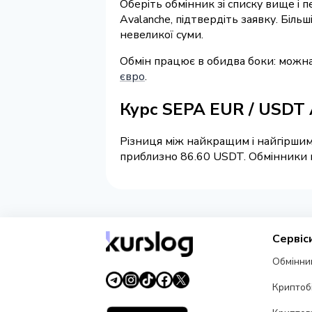
Оберіть обмінник зі списку вище і 
Avalanche, підтвердіть заявку. Біл
невеликої суми.
Обмін працює в обидва боки: можна
євро
.
Курс SEPA EUR / USD
Різниця між найкращим і найгіршим 
приблизно 86.60 USDT. Обмінники на
Сервіс
Обмінни
Криптоб