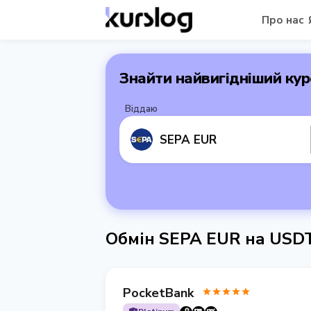
Про нас
Знайти найвигідніший кур
Віддаю
SEPA EUR
Обмін SEPA EUR на US
PocketBank