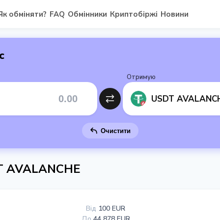
Як обміняти?
FAQ
Обмінники
Криптобіржі
Новини
с
Отримую
USDT AVALANC
Очистити
DT AVALANCHE
Від
100 EUR
До
44 878 EUR