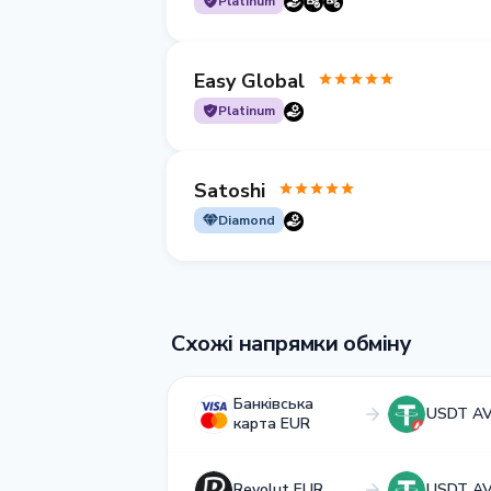
Platinum
Easy Global
Platinum
Satoshi
Diamond
Схожі напрямки обміну
Банківська
USDT A
карта EUR
Revolut EUR
USDT A