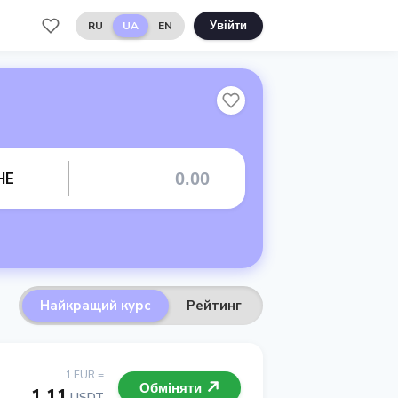
RU
UA
EN
Увійти
HE
Найкращий курс
Рейтинг
1 EUR =
Обміняти
1.11
USDT