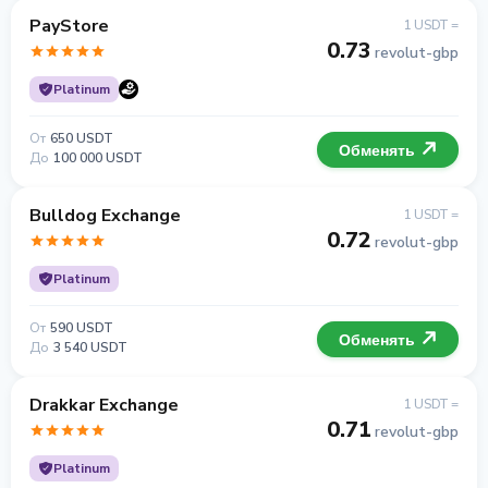
PayStore
1 USDT =
0.73
revolut-gbp
Platinum
От
650 USDT
Обменять
До
100 000 USDT
Bulldog Exchange
1 USDT =
0.72
revolut-gbp
Platinum
От
590 USDT
Обменять
До
3 540 USDT
Drakkar Exchange
1 USDT =
0.71
revolut-gbp
Platinum