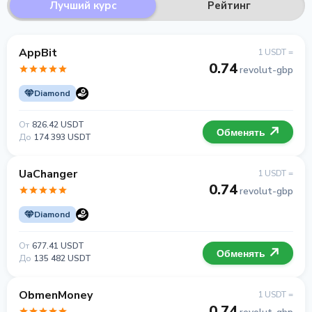
Лучший курс
Рейтинг
AppBit
1 USDT =
0.74
revolut-gbp
Diamond
От
826.42 USDT
Обменять
До
174 393 USDT
UaChanger
1 USDT =
0.74
revolut-gbp
Diamond
От
677.41 USDT
Обменять
До
135 482 USDT
ObmenMoney
1 USDT =
0.74