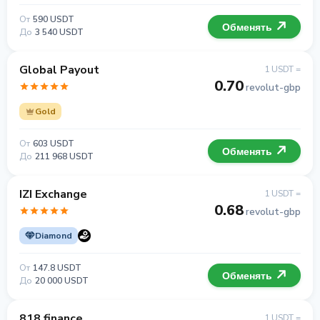
От
590 USDT
Обменять
До
3 540 USDT
Global Payout
1 USDT =
0.70
revolut-gbp
Gold
От
603 USDT
Обменять
До
211 968 USDT
IZI Exchange
1 USDT =
0.68
revolut-gbp
Diamond
От
147.8 USDT
Обменять
До
20 000 USDT
818.finance
1 USDT =