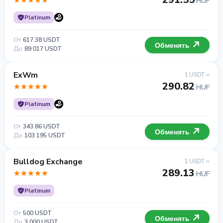
HUF
Platinum
От
617.38 USDT
Обменять
До
89 017 USDT
ExWm
1 USDT =
290.82
HUF
Platinum
От
343.86 USDT
Обменять
До
103 195 USDT
Bulldog Exchange
1 USDT =
289.13
HUF
Platinum
От
500 USDT
Обменять
До
3 000 USDT