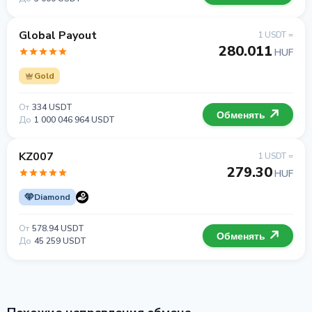
Global Payout
1 USDT =
280.011
HUF
Gold
От
334 USDT
Обменять
До
1 000 046 964 USDT
KZ007
1 USDT =
279.30
HUF
Diamond
От
578.94 USDT
Обменять
До
45 259 USDT