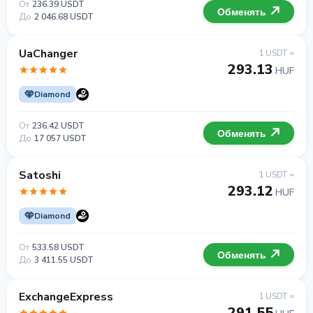
От
236.39 USDT
Обменять
До
2 046.68 USDT
UaChanger
1 USDT =
293.13
HUF
Diamond
От
236.42 USDT
Обменять
До
17 057 USDT
Satoshi
1 USDT =
293.12
HUF
Diamond
От
533.58 USDT
Обменять
До
3 411.55 USDT
ExchangeExpress
1 USDT =
291.55