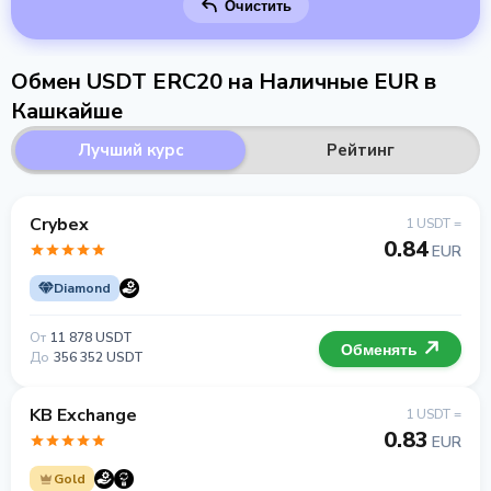
Очистить
Обмен USDT ERC20 на Наличные EUR в
Кашкайше
Лучший курс
Рейтинг
Crybex
1 USDT =
0.84
EUR
Diamond
От
11 878 USDT
Обменять
До
356 352 USDT
KB Exchange
1 USDT =
0.83
EUR
Gold