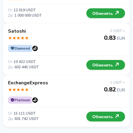
От
12 019 USDT
Обменять
До
1 000 000 USDT
Satoshi
1 USDT =
0.83
EUR
Diamond
От
10 422 USDT
Обменять
До
602 445 USDT
ExchangeExpress
1 USDT =
0.82
EUR
Platinum
От
15 111 USDT
Обменять
До
601 742 USDT