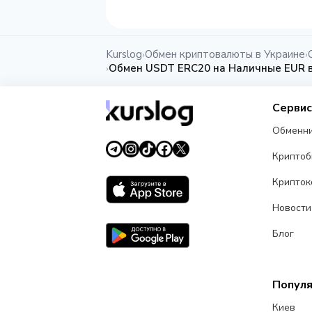
Kurslog
Обмен криптовалюты в Украине
›
›
Обмен USDT ERC20 на Наличные EUR 
›
Серви
Обменн
Крипто
Крипток
Новости
Блог
Попул
Киев