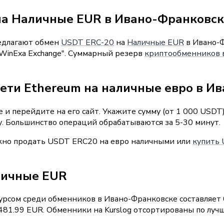
на Наличные EUR в Ивано-Франковс
редлагают обмен
USDT ERC-20
на
Наличные EUR
в Ивано-Ф
"WinExa Exchange". Суммарный резерв
криптообменников 
сети Ethereum на наличные евро в И
и перейдите на его сайт. Укажите сумму (от 1 000 USDT
у. Большинство операций обрабатываются за 5-30 минут.
ожно продать USDT ERC20 на евро наличными или
купить 
личные EUR
рсом среди обменников в Ивано-Франковске составляет 0
81.99 EUR. Обменники на Kurslog отсортированы по лучш