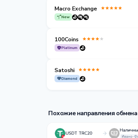
Macro Exchange
New
100Coins
Platinum
Satoshi
Diamond
Похожие направления обмена
Наличны
USDT TRC20
Ивано-Ф