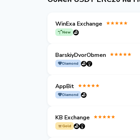
WinExa Exchange
New
BarskiyDvorObmen
Diamond
AppBit
Diamond
KB Exchange
Gold