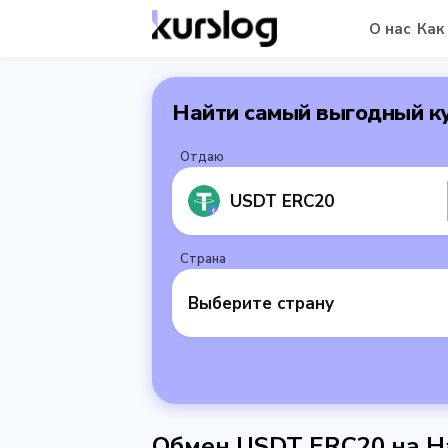
О нас
Как
Найти самый выгодный к
Отдаю
USDT ERC20
Страна
Выберите страну
Обмен USDT ERC20 на Н