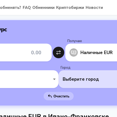
 обменять?
FAQ
Обменники
Криптобиржи
Новости
урс
Получаю
Наличные EUR
Город
Выберите город
Очистить
аличные EUR в Ивано-Франковске