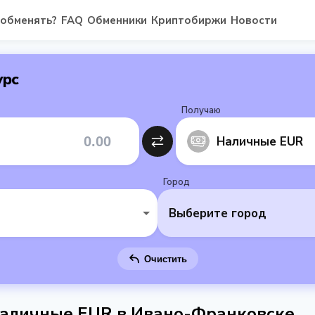
 обменять?
FAQ
Обменники
Криптобиржи
Новости
урс
Получаю
Наличные EUR
Город
Выберите город
Очистить
аличные EUR в Ивано-Франковске