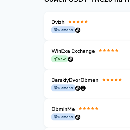
Dvizh
Diamond
WinExa Exchange
New
BarskiyDvorObmen
Diamond
ObminMe
Diamond