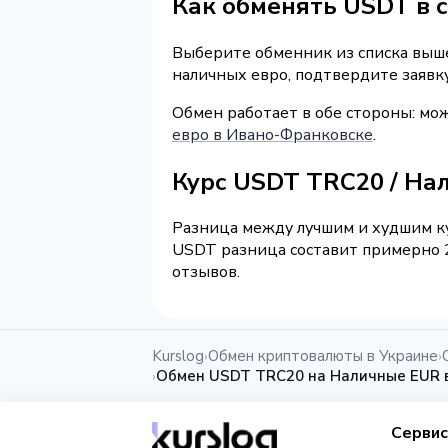
Как обменять USDT в 
Выберите обменник из списка выше 
наличных евро, подтвердите заявк
Обмен работает в обе стороны: м
евро в Ивано-Франковске
.
Курс USDT TRC20 / На
Разница между лучшим и худшим ку
USDT разница составит примерно 2
отзывов.
Kurslog
Обмен криптовалюты в Украине
›
›
Обмен USDT TRC20 на Наличные EUR 
›
Серви