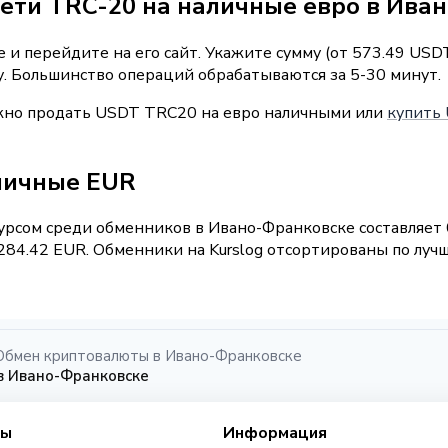
сети TRC-20 на наличные евро в Ива
и перейдите на его сайт. Укажите сумму (от 573.49 USD
у. Большинство операций обрабатываются за 5-30 минут.
ожно продать USDT TRC20 на евро наличными или
купить 
личные EUR
рсом среди обменников в Ивано-Франковске составляет 0
84.42 EUR. Обменники на Kurslog отсортированы по лучш
Обмен криптовалюты в Ивано-Франковске
в Ивано-Франковске
сы
Информация