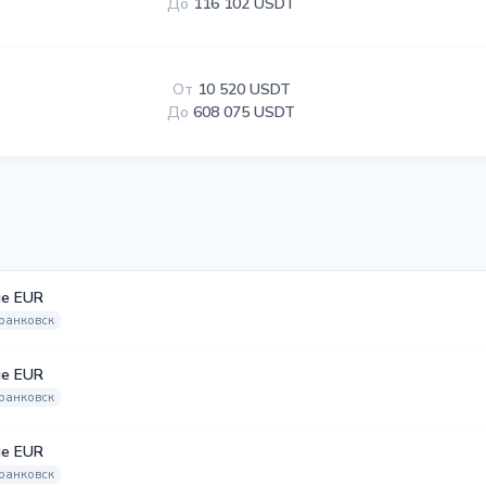
До
116 102 USDT
От
10 520 USDT
До
608 075 USDT
е EUR
ранковск
е EUR
ранковск
е EUR
ранковск