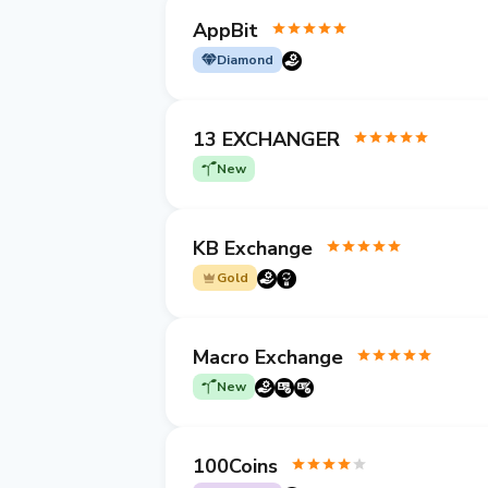
AppBit
Diamond
13 EXCHANGER
New
KB Exchange
Gold
Macro Exchange
New
100Coins