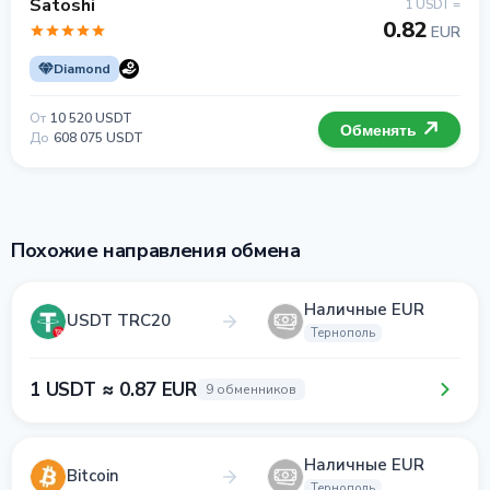
Satoshi
1 USDT =
0.82
EUR
Diamond
От
10 520 USDT
Обменять
До
608 075 USDT
Похожие направления обмена
Наличные EUR
USDT TRC20
Тернополь
1 USDT ≈ 0.87 EUR
9 обменников
Наличные EUR
Bitcoin
Тернополь