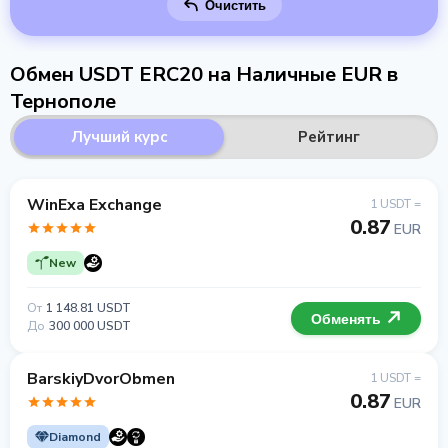
Очистить
Обмен USDT ERC20 на Наличные EUR в
Тернополе
Лучший курс
Рейтинг
WinExa Exchange
1 USDT =
0.87
EUR
New
От
1 148.81 USDT
Обменять
До
300 000 USDT
BarskiyDvorObmen
1 USDT =
0.87
EUR
Diamond