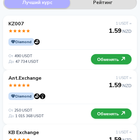
Лучший курс
Рейтинг
KZ007
1 USDT =
1.59
NZD
Diamond
От
490 USDT
Обменять
До
47 734 USDT
Ant.Exchange
1 USDT =
1.59
NZD
Diamond
От
250 USDT
Обменять
До
1 015 368 USDT
KB Exchange
1 USDT =
1.59