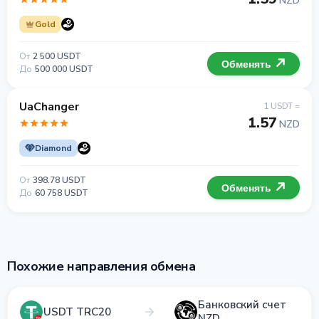
NZD
Gold
От
2 500 USDT
Обменять
До
500 000 USDT
UaChanger
1 USDT =
1.57
NZD
Diamond
От
398.78 USDT
Обменять
До
60 758 USDT
Похожие направления обмена
Банковский счет
USDT TRC20
NZD