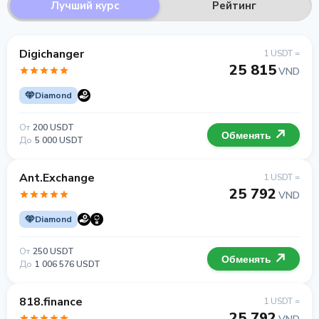
Лучший курс
Рейтинг
Digichanger
1 USDT =
25 815
VND
Diamond
От
200 USDT
Обменять
До
5 000 USDT
Ant.Exchange
1 USDT =
25 792
VND
Diamond
От
250 USDT
Обменять
До
1 006 576 USDT
818.finance
1 USDT =
25 792