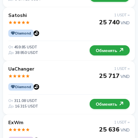
Satoshi
1 USDT =
25 740
VND
Diamond
От
459.85 USDT
Обменять
До
38 850 USDT
UaChanger
1 USDT =
25 717
VND
Diamond
От
311.08 USDT
Обменять
До
16 315 USDT
ExWm
1 USDT =
25 636
VND