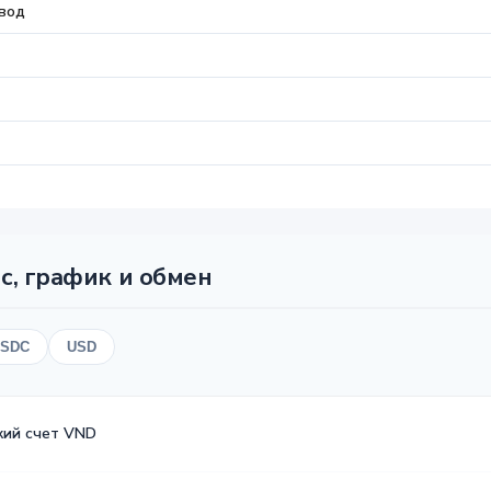
вод
с, график и обмен
SDC
USD
кий счет VND