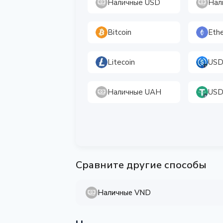
Наличные USD
Нал
Bitcoin
Eth
Litecoin
USD
Наличные UAH
USD
Сравните другие способы
Наличные VND