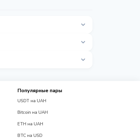
 списка на этой странице.
ляются в реальном времени.
Популярные пары
USDT на UAH
Bitcoin на UAH
ETH на UAH
BTC на USD