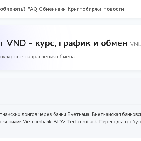
 обменять?
FAQ
Обменники
Криптобиржи
Новости
т VND - курс, график и обмен
VN
опулярные направления обмена
намских донгов через банки Вьетнама. Вьетнамская банковс
ожениями Vietcombank, BIDV, Techcombank. Переводы требую