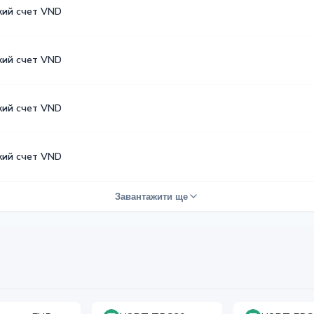
кий счет VND
кий счет VND
кий счет VND
кий счет VND
Завантажити ще