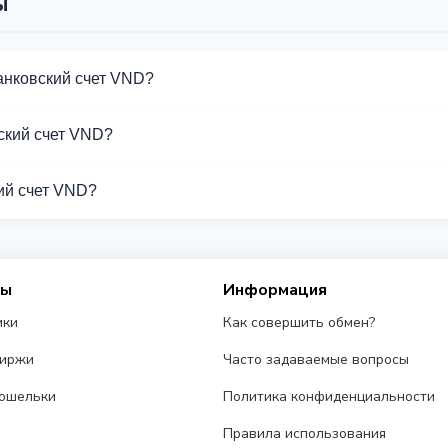
ы
анковский счет VND?
обмена Банковский счет VND. Выберите нужное направление из
ский счет VND?
держивают операции с Банковский счет VND.
ий счет VND?
ет VND от разных обменников на этой странице. Курсы обнов
сы
Информация
ики
Как совершить обмен?
биржи
Часто задаваемые вопросы
ошельки
Политика конфиденциальности
Правила использования