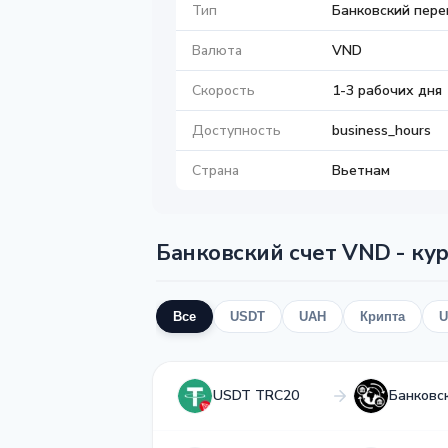
Тип
Банковский пере
Валюта
VND
Скорость
1-3 рабочих дня
Доступность
business_hours
Страна
Вьетнам
Банковский счет VND - кур
Все
USDT
UAH
Крипта
U
USDT TRC20
Банковс