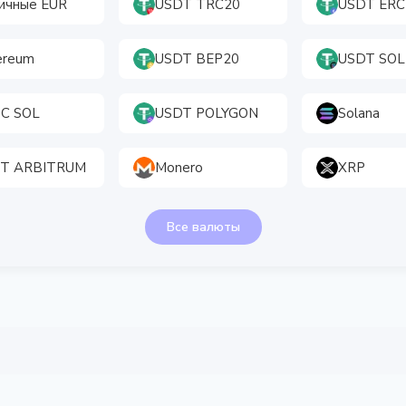
ичные EUR
USDT TRC20
USDT ERC
ereum
USDT BEP20
USDT SOL
C SOL
USDT POLYGON
Solana
T ARBITRUM
Monero
XRP
Все валюты