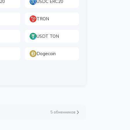
20
USDC ERC20
TRON
USDT TON
Dogecoin
5 обменников