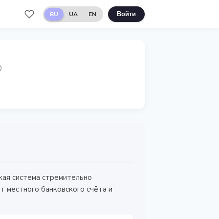
RU
UA
EN
Войти
D
кая система стремительно
т местного банковского счёта и