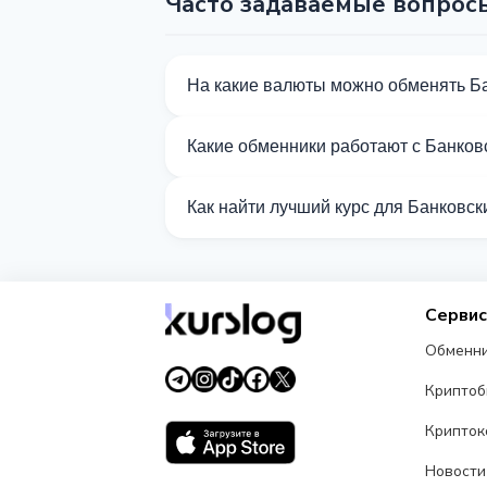
Часто задаваемые вопрос
На какие валюты можно обменять Б
На Kurslog доступно 75 направлений 
Какие обменники работают с Банков
Сейчас 18 обменников на Kurslog под
Как найти лучший курс для Банковск
Сравните курсы обмена Банковский сч
Серви
Обменн
Крипто
Крипток
Новости