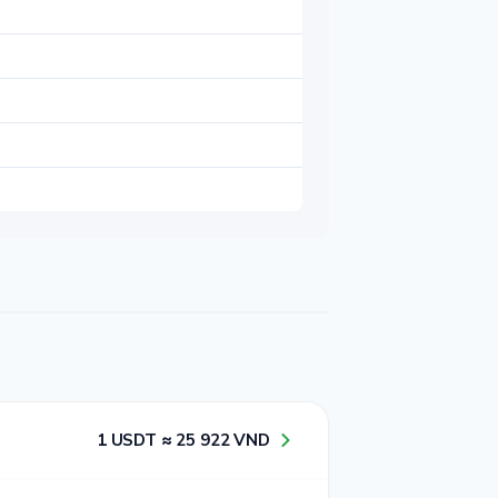
1​ USDT ≈ 2​5​ 9​2​2​ VND