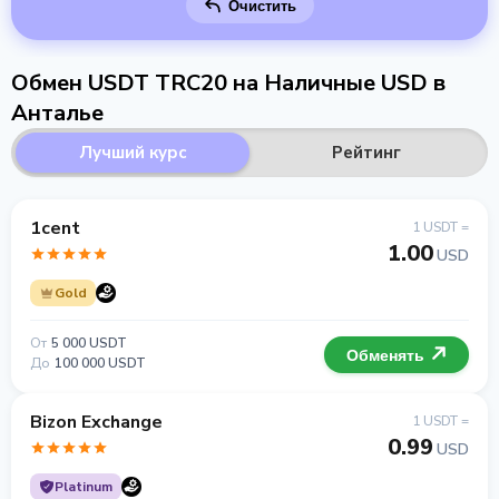
Очистить
Обмен USDT TRC20 на Наличные USD в
Анталье
Лучший курс
Рейтинг
1cent
1 USDT =
1.00
USD
Gold
От
5 000 USDT
Обменять
До
100 000 USDT
Bizon Exchange
1 USDT =
0.99
USD
Platinum