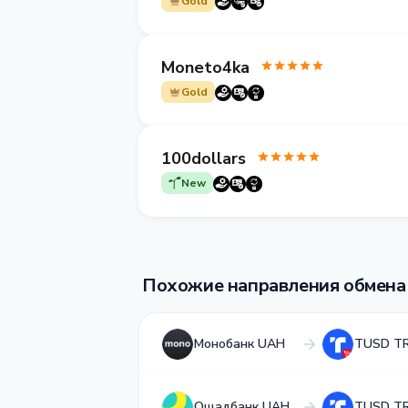
Gold
Moneto4ka
Gold
100dollars
New
Похожие направления обмена
Монобанк UAH
TUSD T
Ощадбанк UAH
TUSD T