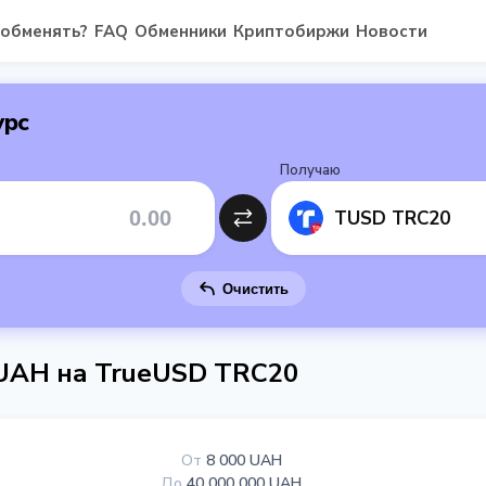
 обменять?
FAQ
Обменники
Криптобиржи
Новости
урс
Получаю
TUSD TRC20
Очистить
d UAH на TrueUSD TRC20
От
8 000 UAH
До
40 000 000 UAH