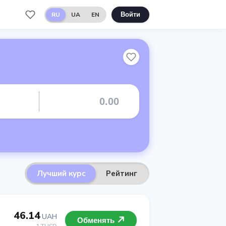
RU
UA
EN
Войти
Лучший курс
Рейтинг
46.14
UAH
Обменять