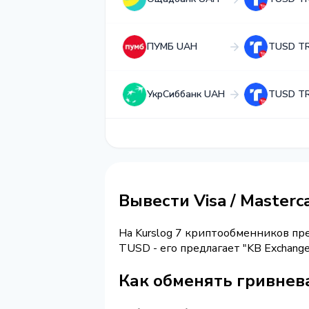
ПУМБ UAH
TUSD T
УкрСиббанк UAH
TUSD T
Вывести Visa / Master
На Kurslog 7 криптообменников п
TUSD - его предлагает "KB Exchan
Как обменять гривнева