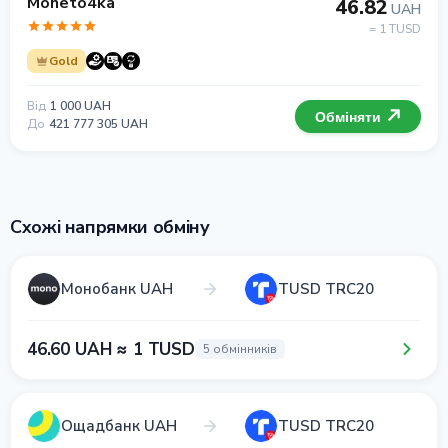
Moneto4ka
46.82
UAH
= 1 TUSD
Gold
Від
1 000 UAH
Обміняти
До
421 777 305 UAH
Схожі напрямки обміну
Монобанк UAH
TUSD TRC20
46.60 UAH ≈ 1 TUSD
5 обмінників
Ощадбанк UAH
TUSD TRC20