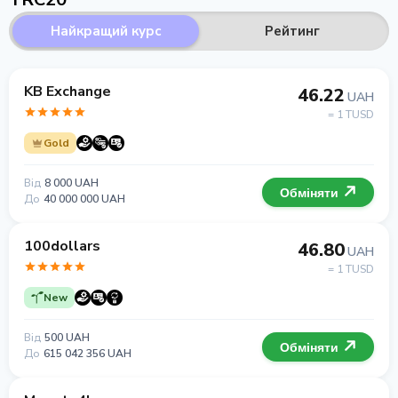
Найкращий курс
Рейтинг
KB Exchange
46.22
UAH
= 1 TUSD
Gold
Від
8 000 UAH
Обміняти
До
40 000 000 UAH
100dollars
46.80
UAH
= 1 TUSD
New
Від
500 UAH
Обміняти
До
615 042 356 UAH