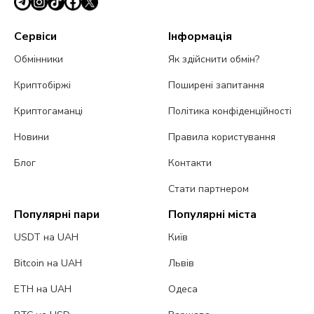
Сервіси
Інформація
Обмінники
Як здійснити обмін?
Криптобіржі
Поширені запитання
Криптогаманці
Політика конфіденційності
Новини
Правила користування
Блог
Контакти
Стати партнером
Популярні пари
Популярні міста
USDT на UAH
Київ
Bitcoin на UAH
Львів
ETH на UAH
Одеса