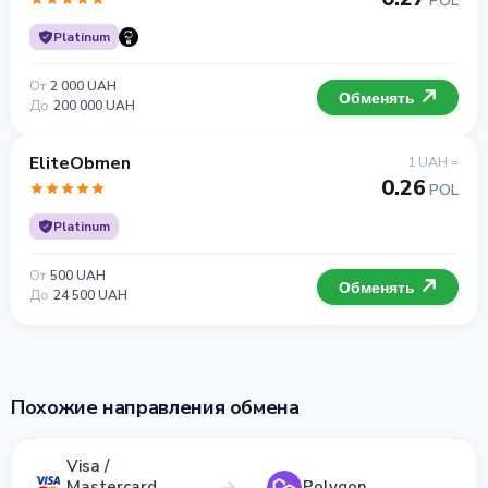
POL
Platinum
От
2 000 UAH
Обменять
До
200 000 UAH
EliteObmen
1 UAH =
0.26
POL
Platinum
От
500 UAH
Обменять
До
24 500 UAH
Похожие направления обмена
Visa /
Mastercard
Polygon