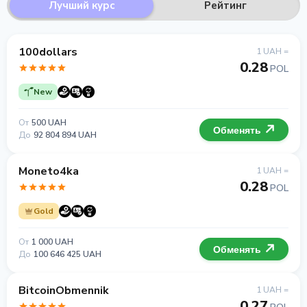
Лучший курс
Рейтинг
100dollars
1 UAH =
0.28
POL
New
От
500 UAH
Обменять
До
92 804 894 UAH
Moneto4ka
1 UAH =
0.28
POL
Gold
От
1 000 UAH
Обменять
До
100 646 425 UAH
BitcoinObmennik
1 UAH =
0.27