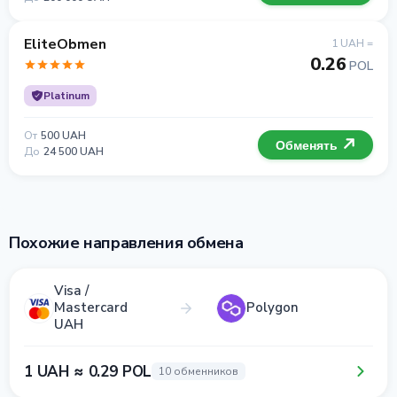
EliteObmen
1 UAH =
0.26
POL
Platinum
От
500 UAH
Обменять
До
24 500 UAH
Похожие направления обмена
Visa /
Mastercard
Polygon
UAH
1 UAH ≈ 0.29 POL
10 обменников