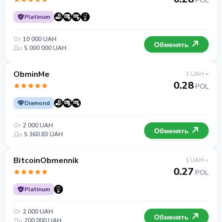
POL
Platinum
От
10 000 UAH
Обменять
До
5 000 000 UAH
ObminMe
1 UAH =
0.28
POL
Diamond
От
2 000 UAH
Обменять
До
5 360.83 UAH
BitcoinObmennik
1 UAH =
0.27
POL
Platinum
От
2 000 UAH
Обменять
До
200 000 UAH