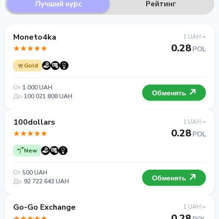
Лучший курс
Рейтинг
Moneto4ka
1 UAH =
0.28
POL
Gold
От
1 000 UAH
Обменять
До
100 021 808 UAH
100dollars
1 UAH =
0.28
POL
New
От
500 UAH
Обменять
До
92 722 643 UAH
Go-Go Exchange
1 UAH =
0.28