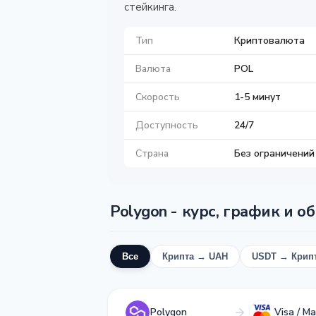
стейкинга.
Тип
Криптовалюта
Валюта
POL
Скорость
1-5 минут
Доступность
24/7
Страна
Без ограничений
Polygon - курс, график и о
Все
Крипта → UAH
USDT → Крип
Polygon
Visa / M