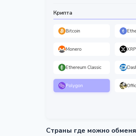
Крипта
Bitcoin
Eth
Monero
XRP
Ethereum Classic
Das
Polygon
Offi
Страны где можно обменя