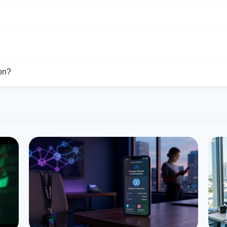
держивают операции с Polygon.
зных обменников на этой странице. Курсы обновляются в реа
ygon составляет $0.13. За последние 24 часа цена колебалась 
on?
ет $2.92.