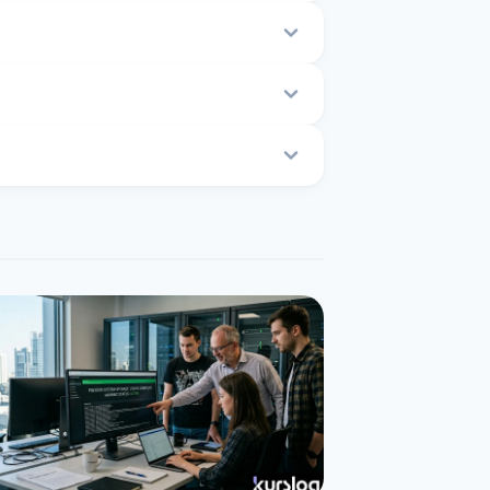
льном времени.
от $0.074 до $0.077.