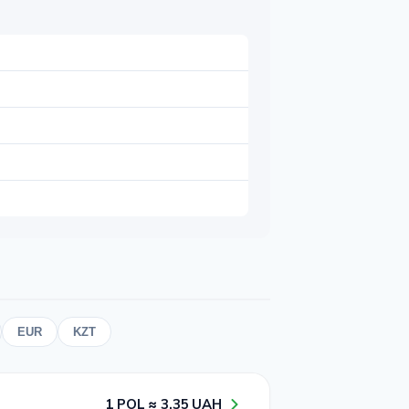
EUR
KZT
1​ POL ≈ 3​.3​5​ UAH