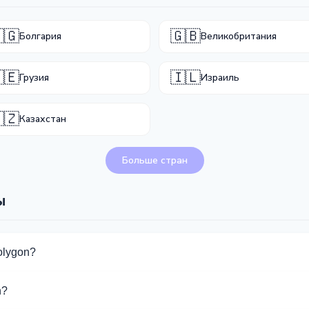
🇬
🇬🇧
Болгария
Великобритания
🇪
🇮🇱
Грузия
Израиль
🇿
Казахстан
Больше стран
ы
olygon?
 обмена Polygon. Выберите нужное направление из списка на 
n?