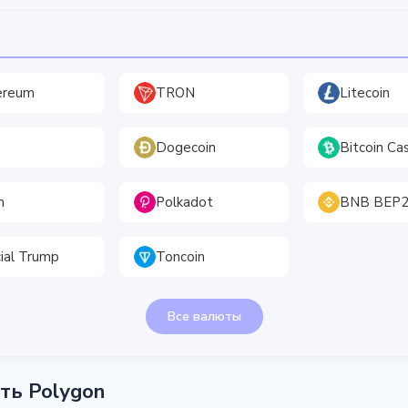
ereum
TRON
Litecoin
Dogecoin
Bitcoin Ca
h
Polkadot
BNB BEP
cial Trump
Toncoin
Все валюты
ть Polygon