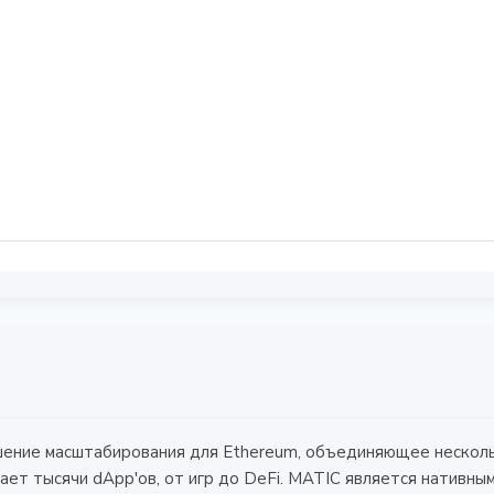
Данные временно недоступны
ение масштабирования для Ethereum, объединяющее нескольк
ает тысячи dApp'ов, от игр до DeFi. MATIC является нативны