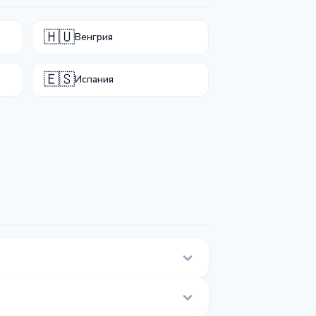
🇭🇺
Венгрия
🇪🇸
Испания
этой странице.