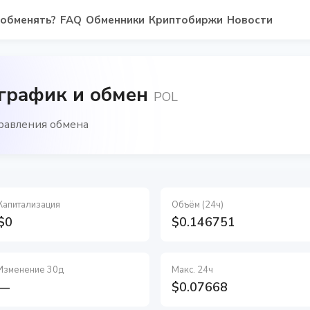
 обменять?
FAQ
Обменники
Криптобиржи
Новости
 график и обмен
POL
правления обмена
Капитализация
Объём (24ч)
$0
$0.146751
Изменение 30д
Макс. 24ч
—
$0.07668