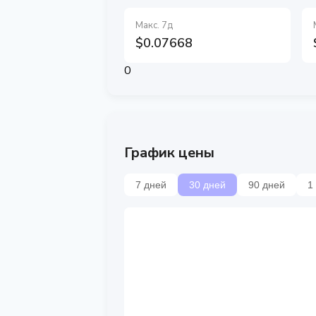
Макс. 7д
$0.07668
0
График цены
7 дней
30 дней
90 дней
1