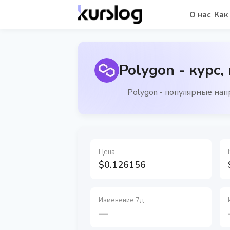
О нас
Как
Polygon - курс,
Polygon - популярные на
Цена
$0.126156
Изменение 7д
—