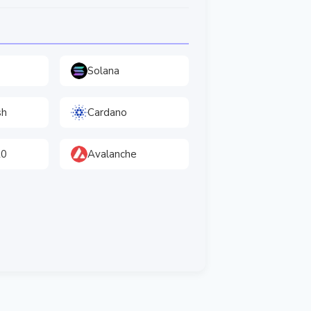
Solana
sh
Cardano
20
Avalanche