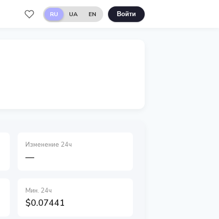
RU
UA
EN
Войти
Изменение 24ч
—
Мин. 24ч
$0.07441