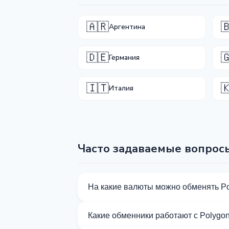
🇦🇷

Аргентина
🇩🇪

Германия
🇮🇹

Италия
Часто задаваемые вопрос
На какие валюты можно обменять P
На Kurslog доступно 443 направлений
Какие обменники работают с Polygo