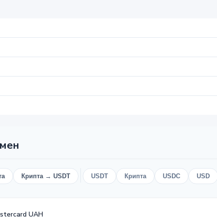
бмен
та
Крипта → USDT
USDT
Крипта
USDC
USD
astercard UAH