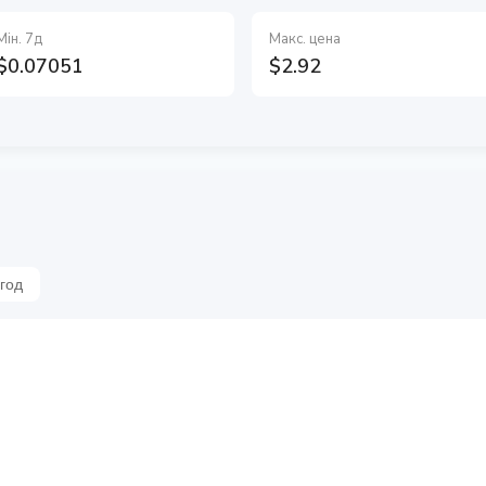
Мін. 7д
Макс. цена
$0.07051
$2.92
 год