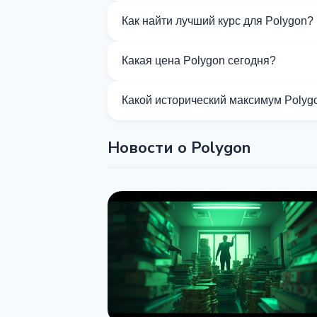
Сейчас 30 обменников на Kurslog под
Как найти лучший курс для Polygon?
Сравните курсы обмена Polygon от ра
Какая цена Polygon сегодня?
По состоянию на 06.08.2026, цена Pol
Какой исторический максимум Polyg
All-Time High (ATH) Polygon составля
Новости о Polygon