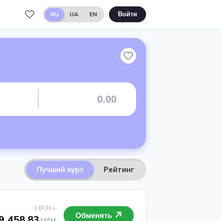
RU
UA
EN
Войти
Лучший курс
Рейтинг
1 BCH =
Обменять
9 458.83
UAH