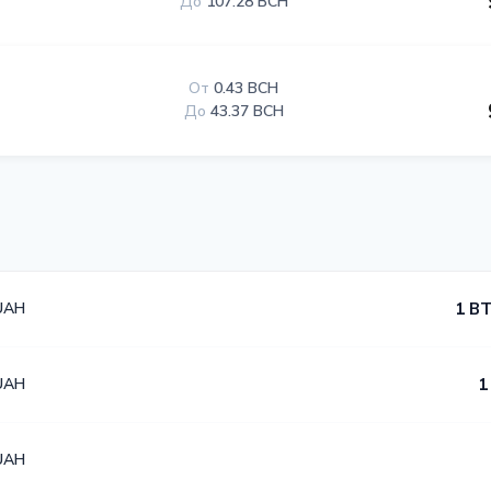
До
107.28 BCH
От
0.43 BCH
До
43.37 BCH
UAH
1 BT
UAH
1
UAH