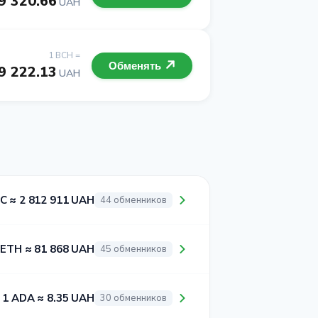
9 320.66
UAH
1 BCH =
Обменять
9 222.13
UAH
C ≈ 2 812 911 UAH
44 обменников
 ETH ≈ 81 868 UAH
45 обменников
1 ADA ≈ 8.35 UAH
30 обменников