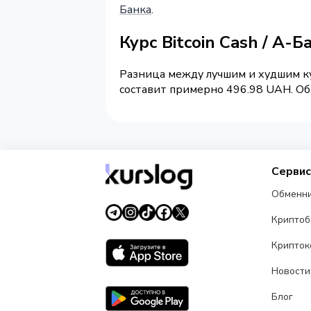
Банка
.
Курс Bitcoin Cash / А-
Разница между лучшим и худшим ку
составит примерно 496.98 UAH. Обм
Серви
Обменн
Крипто
Крипток
Новости
Блог