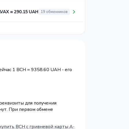
AVAX ≈ 290.15 UAH
19 обменников
сейчас 1 BCH = 9358.60 UAH - его
 реквизиты для получения
нут. При первом обмене
купить BCH с гривневой карты А-