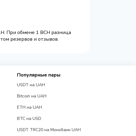
AH. При обмене 1 BCH разница
етом резервов и отзывов.
Популярные пары
USDT на UAH
Bitcoin на UAH
ETH на UAH
BTC на USD
USDT TRC20 на Монобанк UAH