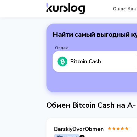
О нас
Как
Найти самый выгодный к
Отдаю
Bitcoin Cash
Обмен Bitcoin Cash на 
BarskiyDvorObmen