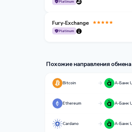
Platinum
Fury-Exchange
Platinum
Похожие направления обмена
Bitcoin
А-Банк 
Ethereum
А-Банк 
Cardano
А-Банк 