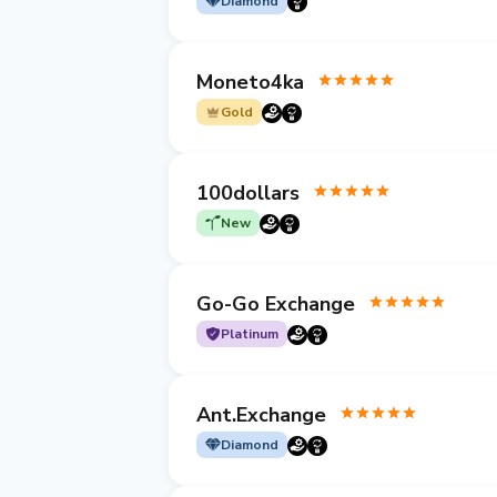
Diamond
Moneto4ka
Gold
100dollars
New
Go-Go Exchange
Platinum
Ant.Exchange
Diamond