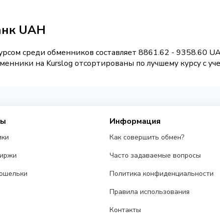
Банк UAH
рсом среди обменников составляет 8861.62 - 9358.60 U
енники на Kurslog отсортированы по лучшему курсу с уч
сы
Информация
ики
Как совершить обмен?
биржи
Часто задаваемые вопросы
ошельки
Политика конфиденциальности
Правила использования
Контакты