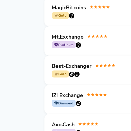
MagicBitcoins
Gold
Mt.Exchange
Platinum
Best-Exchanger
Gold
IZI Exchange
Diamond
Axo.Cash