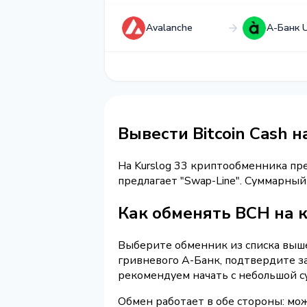
Avalanche
А-Банк 
Вывести Bitcoin Cash 
На Kurslog 33 криптообменника п
предлагает "Swap-Line". Суммарны
Как обменять BCH на к
Выберите обменник из списка выше 
гривневого А-Банк, подтвердите з
рекомендуем начать с небольшой с
Обмен работает в обе стороны: мож