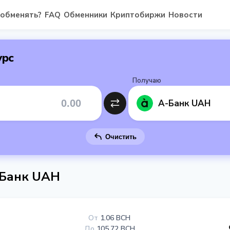
 обменять?
FAQ
Обменники
Криптобиржи
Новости
урс
Получаю
А-Банк UAH
Очистить
А-Банк UAH
От
1.06 BCH
До
105.72 BCH