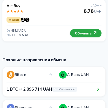
Air-Buy
1 ADA =
8.78
UAH
Gold
От
455.6 ADA
Обменять
До
11 389 ADA
Похожие направления обмена
Bitcoin
А-Банк UAH
1 BTC ≈ 2 896 714 UAH
53 обменников
Ethereum
А-Банк UAH