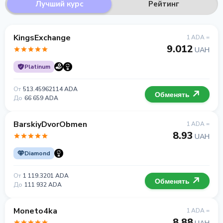
Лучший курс
Рейтинг
KingsExchange
1 ADA =
9.012
UAH
Platinum
От
513.45962114 ADA
Обменять
До
66 659 ADA
BarskiyDvorObmen
1 ADA =
8.93
UAH
Diamond
От
1 119.3201 ADA
Обменять
До
111 932 ADA
Moneto4ka
1 ADA =
8.88