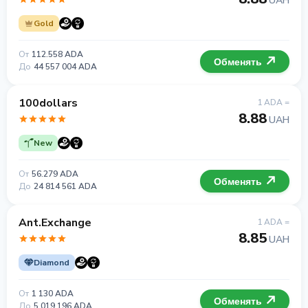
UAH
Gold
От
112.558 ADA
Обменять
До
44 557 004 ADA
100dollars
1 ADA =
8.88
UAH
New
От
56.279 ADA
Обменять
До
24 814 561 ADA
Ant.Exchange
1 ADA =
8.85
UAH
Diamond
От
1 130 ADA
Обменять
До
5 019 196 ADA