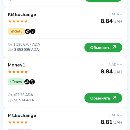
KB Exchange
1 ADA =
8.84
UAH
Gold
От
1 130.6707 ADA
Обменять
До
3 952 885 ADA
Money1
1 ADA =
8.84
UAH
New
От
452.28 ADA
Обменять
До
56 534 ADA
Mt.Exchange
1 ADA =
8.81
UAH