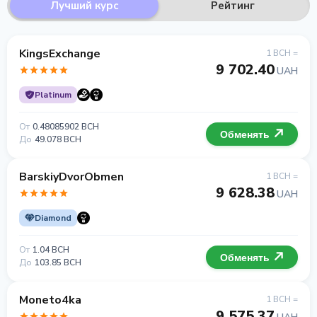
Лучший курс
Рейтинг
KingsExchange
1 BCH =
9 702.40
UAH
Platinum
От
0.48085902 BCH
Обменять
До
49.078 BCH
BarskiyDvorObmen
1 BCH =
9 628.38
UAH
Diamond
От
1.04 BCH
Обменять
До
103.85 BCH
Moneto4ka
1 BCH =
9 575.37