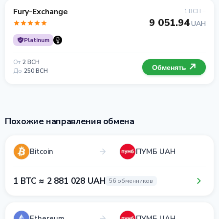
Fury-Exchange
1 BCH =
9 051.94
UAH
Platinum
От
2 BCH
Обменять
До
250 BCH
Похожие направления обмена
Bitcoin
ПУМБ UAH
1 BTC ≈ 2 881 028 UAH
56 обменников
Ethereum
ПУМБ UAH