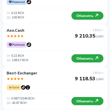
Diamond
От
0.22 BCH
Обменять
До
100 BCH
Axo.Cash
1 BCH =
9 210.35
UAH
Platinum
От
0.22 BCH
Обменять
До
108.57 BCH
Best-Exchanger
1 BCH =
9 118.53
UAH
Gold
От
0.08773346 BCH
Обменять
До
43.87 BCH