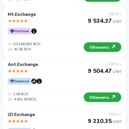
Mt.Exchange
1 BCH =
9 534.37
UAH
Platinum
От
0.52441831 BCH
Обменять
До
41.95 BCH
Ant.Exchange
1 BCH =
9 504.47
UAH
Diamond
От
1.06 BCH
Обменять
До
4 651.69 BCH
IZI Exchange
1 BCH =
9 210.35
UAH