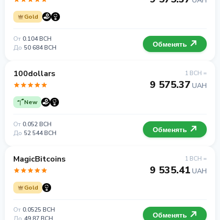
UAH
Gold
От
0.104 BCH
Обменять
До
50 684 BCH
100dollars
1 BCH =
9 575.37
UAH
New
От
0.052 BCH
Обменять
До
52 544 BCH
MagicBitcoins
1 BCH =
9 535.41
UAH
Gold
От
0.0525 BCH
Обменять
До
49.87 BCH